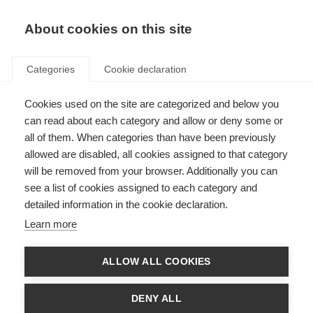
About cookies on this site
Categories
Cookie declaration
OHMG –
Cookies used on the site are categorized and below you
Mathilde's
can read about each category and allow or deny some or
all of them. When categories than have been previously
entscheidende
allowed are disabled, all cookies assigned to that category
Saison
will be removed from your browser. Additionally you can
see a list of cookies assigned to each category and
detailed information in the cookie declaration.
Begleite Mathilde Gremaud in
Learn more
ihrer bisher erfolgreichsten
Saison, in der die Elite-Freeskierin
ALLOW ALL COOKIES
auf der Jagd nach Siegen
Rückschläge hinnehmen muss und
DENY ALL