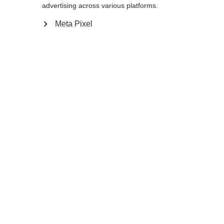
advertising across various platforms.
Meta Pixel
#livetoski
Magazin
Nachrichten & Geschichten
2025-02-28
Wenn die Diskussion aufkommt, wer