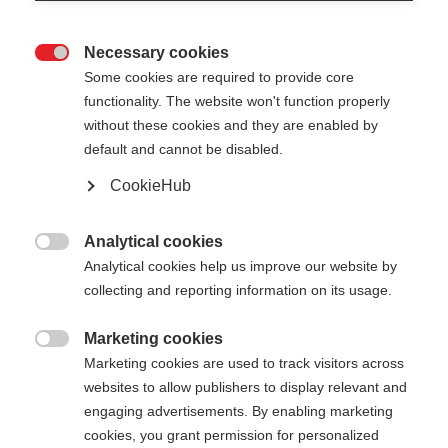
ihre Dominanz neu definiert. Ein
einmaliger Einblick hinter die
Necessary cookies
Kulissen der besten Freestyle-

Some cookies are required to provide core
Skifahrerin der Welt, in der nicht
functionality. The website won't function properly
without these cookies and they are enabled by
alles immer so einfach ist, wie es
default and cannot be disabled.
scheint.
CookieHub
Analytical cookies

Analytical cookies help us improve our website by
collecting and reporting information on its usage.
Marketing cookies

Marketing cookies are used to track visitors across
websites to allow publishers to display relevant and
engaging advertisements. By enabling marketing
cookies, you grant permission for personalized