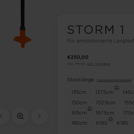
STORM 1
Für ambintionierte Langläuf
€ 250,00
inkl. MwSt.
inkl. Versand
Stocklänge
Längenempfehlung
135
cm
137.5
cm
140
150
cm
152.5
cm
155
165
cm
167.5
cm
170
180
cm
K160
K180