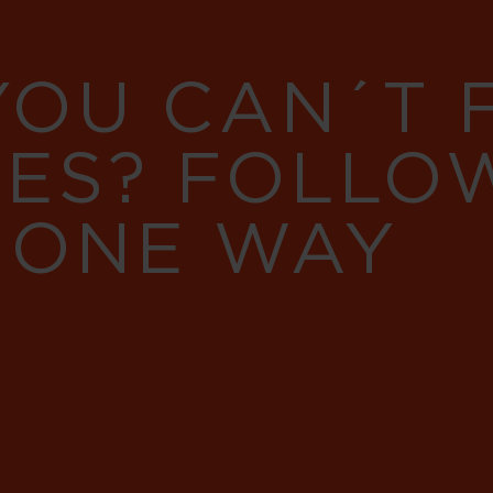
YOU CAN´T
RES? FOLLO
 ONE WAY