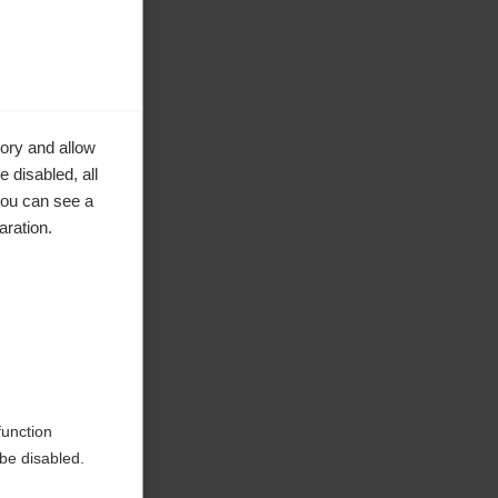
ory and allow
 disabled, all
you can see a
aration.
e in
function
be disabled.