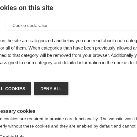
uem MRS
kies on this site
imale
Cookie declaration
on the site are categorized and below you can read about each categ
r all of them. When categories than have been previously allowed are
ed to that category will be removed from your browser. Additionally 
s assigned to each category and detailed information in the cookie decl
achshop wechseln
L COOKIES
DENY ALL
d für Sie ein anderer Sprachshop empfohlen. Möchten Si
reinigte Staaten (Englisch)
Shop umgeleitet werden?
essary cookies
 cookies are required to provide core functionality. The website won't 
erly without these cookies and they are enabled by default and cannot 
Ja, ich möchte umgeleitet werden
CookieHub