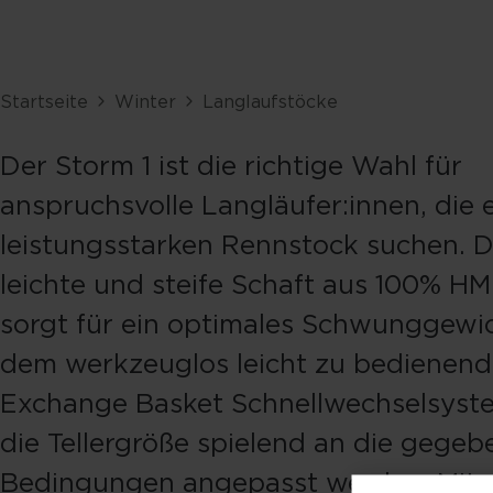
Startseite
Winter
Langlaufstöcke
Der Storm 1 ist die richtige Wahl für
anspruchsvolle Langläufer:innen, die 
leistungsstarken Rennstock suchen. D
leichte und steife Schaft aus 100% H
sorgt für ein optimales Schwunggewi
dem werkzeuglos leicht zu bedienen
Exchange Basket Schnellwechselsyst
die Tellergröße spielend an die gege
Bedingungen angepasst werden. Mit 