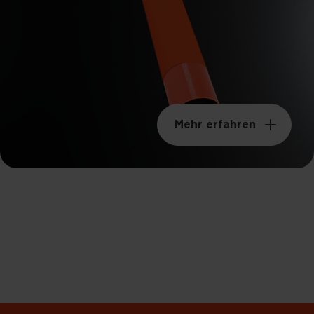
65g
Schwunggewicht
98kgm²
Mehr erfahren