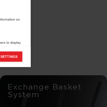
information on
ers to display
 grant
 SETTINGS
Exchange Basket
System