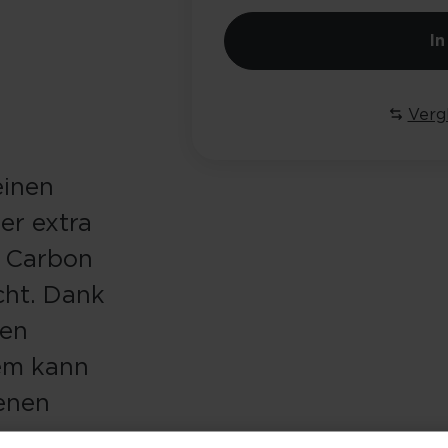
I
Verg
einen
er extra
M Carbon
cht. Dank
den
em kann
benen
neuer