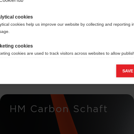
lytical cookies
ytical cookies help us improve our website by collecting and reporting 
usage.
nierte
keting cookies
innen
eting cookies are used to track visitors across websites to allow publish
vant and engaging advertisements. By enabling marketing cookies, you
ission for personalized advertising across various platforms.
SAVE
Meta Pixel
HM Carbon Schaft