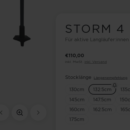
STORM 4
Für aktive Langläufer:innen
€ 110,00
inkl. MwSt.
inkl. Versand
Stocklänge
Längenempfehlung
130
cm
132.5
cm
135
145
cm
147.5
cm
150
160
cm
162.5
cm
165
175
cm