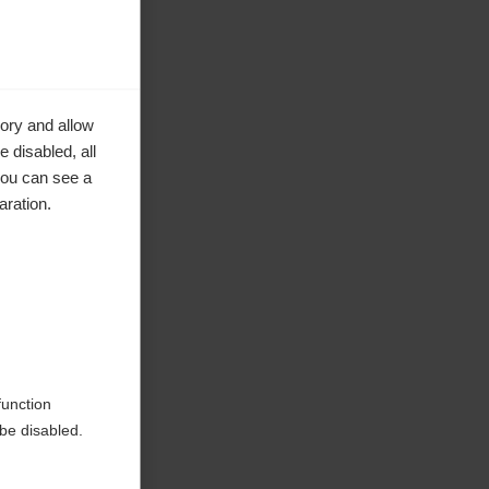
ory and allow
 disabled, all
you can see a
aration.
e in
function
be disabled.