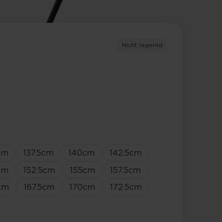
Nicht lagernd
cm
137.5
cm
140
cm
142.5
cm
cm
152.5
cm
155
cm
157.5
cm
cm
167.5
cm
170
cm
172.5
cm