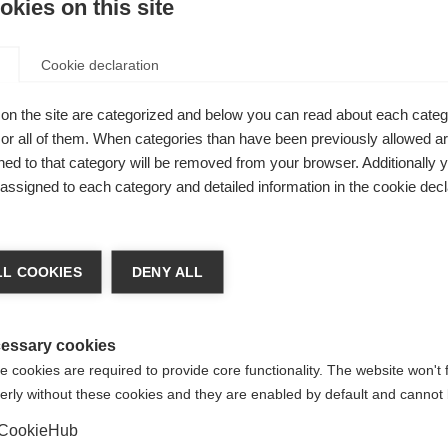
kies on this site
gen
Cookie declaration
on the site are categorized and below you can read about each categ
r all of them. When categories than have been previously allowed are
ed to that category will be removed from your browser. Additionally 
s assigned to each category and detailed information in the cookie decl
achshop wechseln
L COOKIES
DENY ALL
d für Sie ein anderer Sprachshop empfohlen. Möchten Si
reinigte Staaten (Englisch)
Shop umgeleitet werden?
essary cookies
 cookies are required to provide core functionality. The website won't 
erly without these cookies and they are enabled by default and cannot 
Ja, ich möchte umgeleitet werden
CookieHub