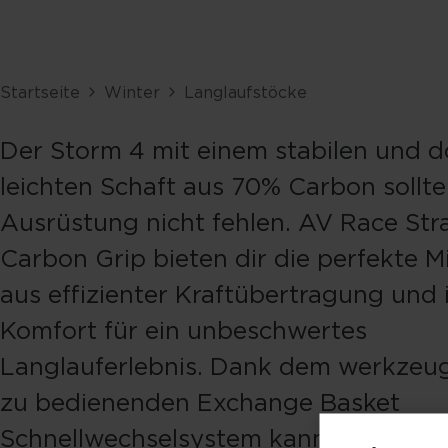
Startseite
Winter
Langlaufstöcke
Der Storm 4 mit einem stabilen und 
leichten Schaft aus 70% Carbon sollte
Ausrüstung nicht fehlen. AV Race Str
Carbon Grip bieten dir die perfekte 
aus effizienter Kraftübertragung und
Komfort für ein unbeschwertes
Langlauferlebnis. Dank dem werkzeugl
zu bedienenden Exchange Basket
Schnellwechselsystem kannst du die T