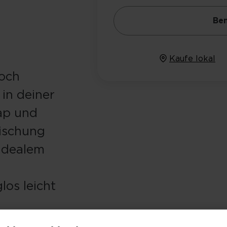
Ben
Kaufe lokal
doch
 in deiner
ap und
Mischung
 idealem
os leicht
ellergröße