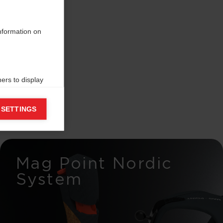
information on
ers to display
 grant
 SETTINGS
Mag Point Nordic
System