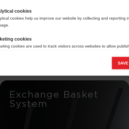
lytical cookies
ytical cookies help us improve our website by collecting and reporting 
usage.
keting cookies
innen
eting cookies are used to track visitors across websites to allow publish
vant and engaging advertisements. By enabling marketing cookies, you
ission for personalized advertising across various platforms.
SAVE
Meta Pixel
Exchange Basket
System