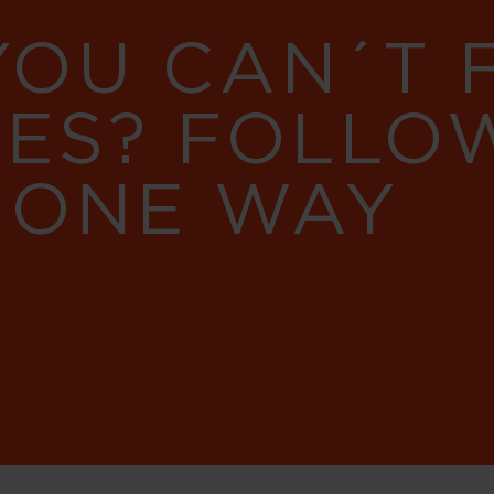
YOU CAN´T
RES? FOLLO
 ONE WAY