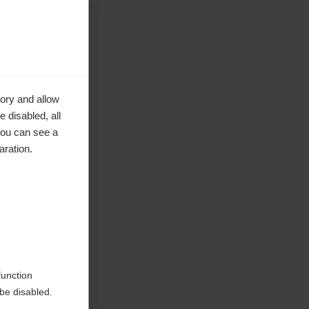
ory and allow
 disabled, all
you can see a
aration.
e in
function
be disabled.