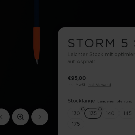
STORM 5
Leichter Stock mit optimie
auf Asphalt
€ 95,00
inkl. MwSt.
inkl. Versand
Stocklänge
Längenempfehlung
130
135
140
145
175