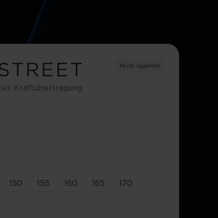
 STREET
Nicht lagernd
rler Kraftübertragung
150
155
160
165
170