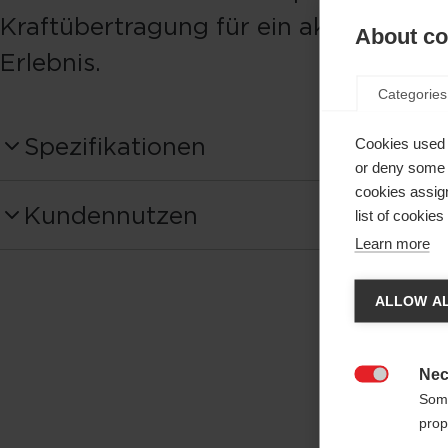
Kraftübertragung für ein aktives Skiro
About coo
Erlebnis.
Categories
Spezifikationen
Cookies used 
or deny some o
Produktnummer
cookies assign
Kundennutzen
list of cookie
OZ54422
Learn more
Spr
Schaftmaterial
Carbon 50%
ALLOW AL
Es wir
Basket
den
Ve
Nec
Rollertip (flame)

Some
prop
Bruchwerte