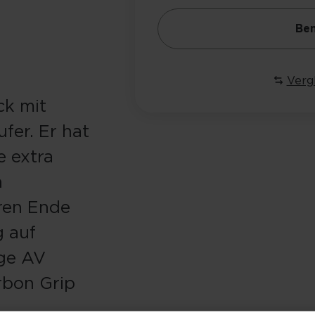
Ben
Verg
ck mit
fer. Er hat
e extra
n
ren Ende
g auf
ige AV
rbon Grip