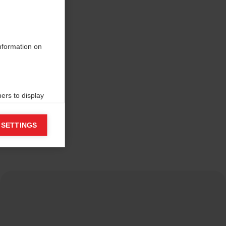
information on
ers to display
 grant
 SETTINGS