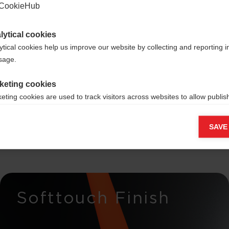
ck mit
CookieHub
lytical cookies
ytical cookies help us improve our website by collecting and reporting 
usage.
agung
keting cookies
eting cookies are used to track visitors across websites to allow publish
vant and engaging advertisements. By enabling marketing cookies, you
ission for personalized advertising across various platforms.
SAVE
Meta Pixel
Softtouch Finish