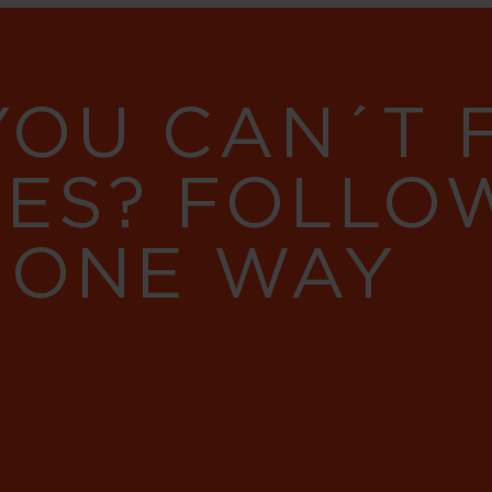
YOU CAN´T
RES? FOLLO
 ONE WAY