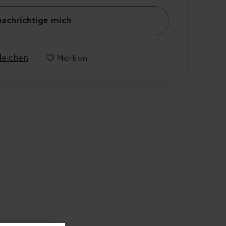
achrichtige mich
leichen
Merken