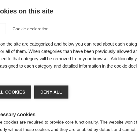
ller-
kies on this site
Cookie declaration
on the site are categorized and below you can read about each categ
r all of them. When categories than have been previously allowed are
ed to that category will be removed from your browser. Additionally 
s assigned to each category and detailed information in the cookie decl
achshop wechseln
L COOKIES
DENY ALL
d für Sie ein anderer Sprachshop empfohlen. Möchten Si
reinigte Staaten (Englisch)
Shop umgeleitet werden?
essary cookies
 cookies are required to provide core functionality. The website won't 
erly without these cookies and they are enabled by default and cannot 
Ja, ich möchte umgeleitet werden