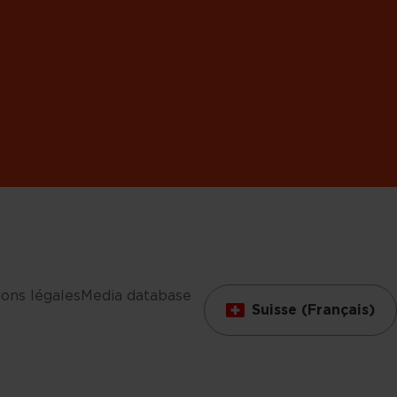
ons légales
Media database
Suisse (Français)
s