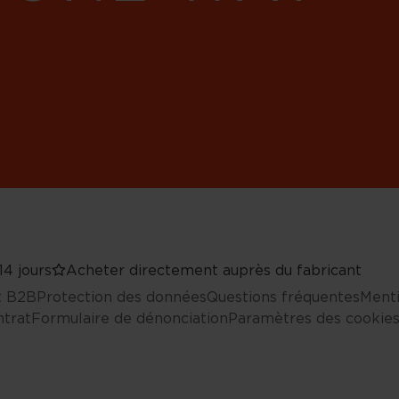
14 jours
Acheter directement auprès du fabricant
nt B2B
Protection des données
Questions fréquentes
Menti
ntrat
Formulaire de dénonciation
Paramètres des cookie