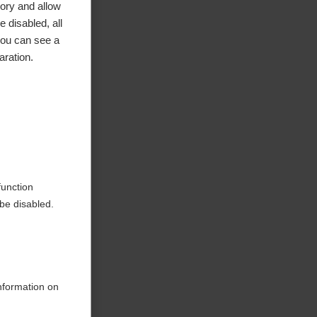
ory and allow
 disabled, all
you can see a
aration.
e in
function
be disabled.
information on