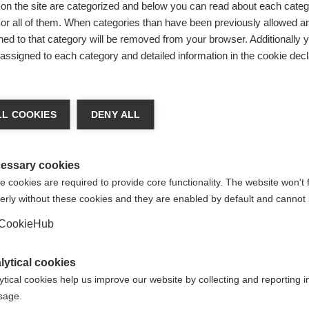
on the site are categorized and below you can read about each categ
et une
r all of them. When categories than have been previously allowed are
ffrant un
ed to that category will be removed from your browser. Additionally 
s assigned to each category and detailed information in the cookie decl
tenses.
ttement
achshop wechseln
ngles
L COOKIES
DENY ALL
d für Sie ein anderer Sprachshop empfohlen. Möchten Si
ited States (English)
Shop umgeleitet werden?
conçues
essary cookies
 cookies are required to provide core functionality. The website won't 
 le plus
erly without these cookies and they are enabled by default and cannot 
Ja, ich möchte umgeleitet werden
ent ou lors
CookieHub
arbon Shin
ntre
lytical cookies
ytical cookies help us improve our website by collecting and reporting 
pour que
usage.