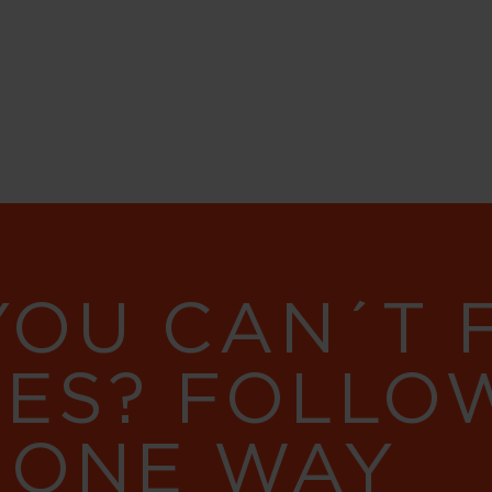
YOU CAN´T
RES? FOLLO
 ONE WAY