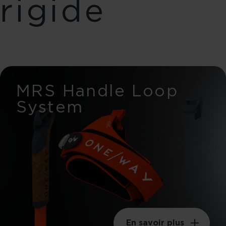
rigide
59g
Poids swing
90kgm²
MRS Handle Loop
System
En savoir plus