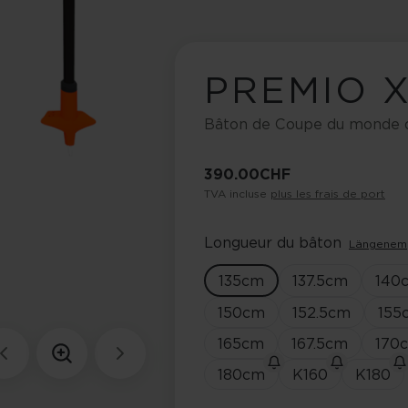
PREMIO 
Bâton de Coupe du monde 
390.00 CHF
TVA incluse
plus les frais de port
Longueur du bâton
Längenem
135
cm
137.5
cm
140
150
cm
152.5
cm
155
165
cm
167.5
cm
170
180
cm
K160
K180