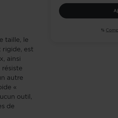
A
Comp
taille, le
rigide, est
, ainsi
 résiste
un autre
ide «
ucun outil,
es de