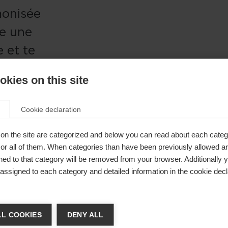
monisée
re une
 et te
haque
kies on this site
Cookie declaration
on the site are categorized and below you can read about each categ
r all of them. When categories than have been previously allowed are
ed to that category will be removed from your browser. Additionally 
s assigned to each category and detailed information in the cookie decl
achshop wechseln
L COOKIES
DENY ALL