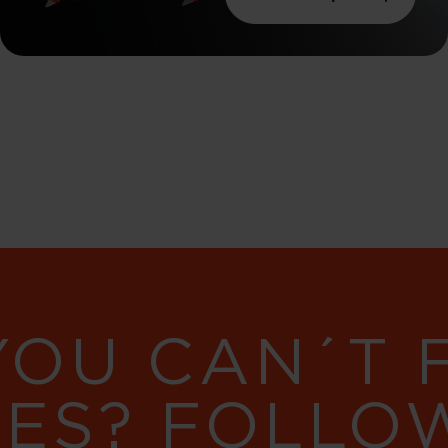
YOU CAN´T
RES? FOLLO