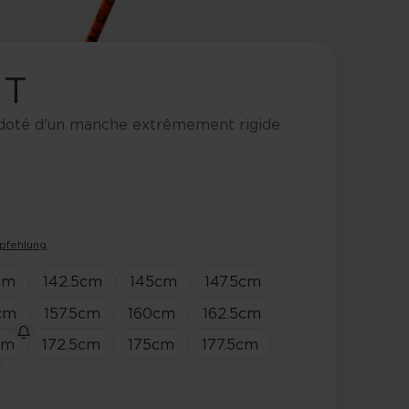
XT
doté d'un manche extrêmement rigide
pfehlung
cm
142.5
cm
145
cm
147.5
cm
cm
157.5
cm
160
cm
162.5
cm
cm
172.5
cm
175
cm
177.5
cm