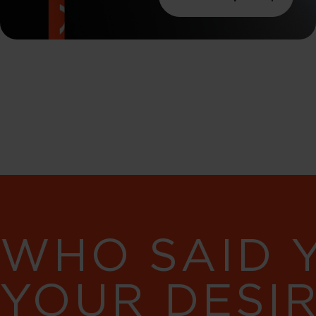
WHO SAID 
YOUR DESI