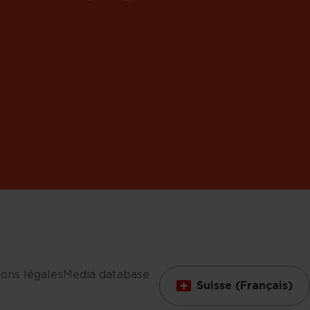
ons légales
Media database
Suisse (Français)
s