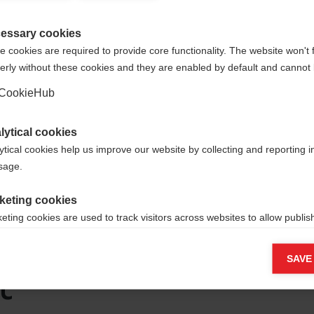
d für Sie ein anderer Sprachshop empfohlen. Möchten Si
ited States (English)
Shop umgeleitet werden?
essary cookies
 cookies are required to provide core functionality. The website won't 
erly without these cookies and they are enabled by default and cannot 
Ja, ich möchte umgeleitet werden
CookieHub
oupe
lytical cookies
ytical cookies help us improve our website by collecting and reporting 
usage.
oté
keting cookies
e
eting cookies are used to track visitors across websites to allow publish
vant and engaging advertisements. By enabling marketing cookies, you
ission for personalized advertising across various platforms.
SAVE
t
Meta Pixel