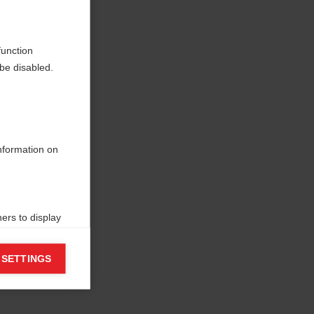
e in
function
be disabled.
information on
ers to display
 grant
 SETTINGS