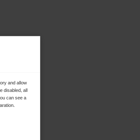
ory and allow
 disabled, all
you can see a
aration.