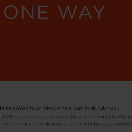
 ONE WAY
14 jours
Acheter directement auprès du fabricant
nt B2B
Protection des données
Questions fréquentes
Menti
ntrat
Formulaire de dénonciation
Paramètres des cookie