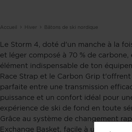
Accueil
Hiver
Bâtons de ski nordique
Le Storm 4, doté d'un manche à la foi
et léger composé à 70 % de carbone, 
élément indispensable de ton équipe
Race Strap et le Carbon Grip t'offrent 
parfaite entre une transmission effica
puissance et un confort idéal pour un
expérience de ski de fond en toute sér
Grâce au système de changement rap
Exchange Basket, facile à utiliser sans 