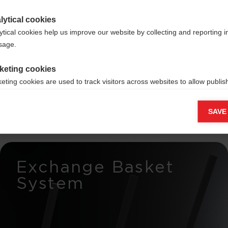
lytical cookies
ytical cookies help us improve our website by collecting and reporting 
eurs
usage.
keting cookies
fs
eting cookies are used to track visitors across websites to allow publish
vant and engaging advertisements. By enabling marketing cookies, you
ission for personalized advertising across various platforms.
SAVE
Meta Pixel
Exchange Basket
System