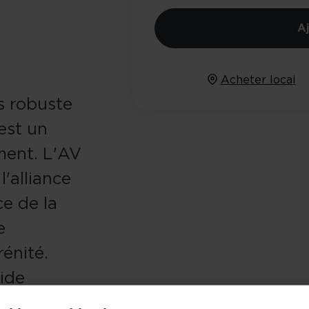
A
Acheter local
s robuste
est un
ment. L'AV
l'alliance
ce de la
e
énité.
ide
outil, tu