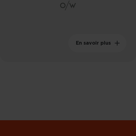
Poids swing
149kgm²
En savoir plus