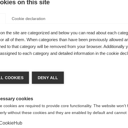
kies on this site
 des
Cookie declaration
on the site are categorized and below you can read about each categ
r all of them. When categories than have been previously allowed are
ed to that category will be removed from your browser. Additionally 
s assigned to each category and detailed information in the cookie decl
achshop wechseln
L COOKIES
DENY ALL
d für Sie ein anderer Sprachshop empfohlen. Möchten Si
ited States (English)
Shop umgeleitet werden?
essary cookies
 cookies are required to provide core functionality. The website won't 
erly without these cookies and they are enabled by default and cannot 
Ja, ich möchte umgeleitet werden
CookieHub