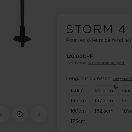
STORM 4
Pour les skieurs de fond act
120.00 CHF
TVA incluse
plus les frais de port
Longueur du bâton
Längenem
130
cm
132.5
cm
135
145
cm
147.5
cm
150
160
cm
162.5
cm
165
175
cm