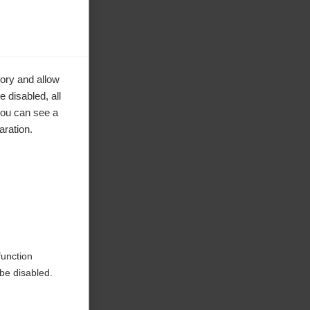
ory and allow
 disabled, all
you can see a
aration.
e in
function
be disabled.