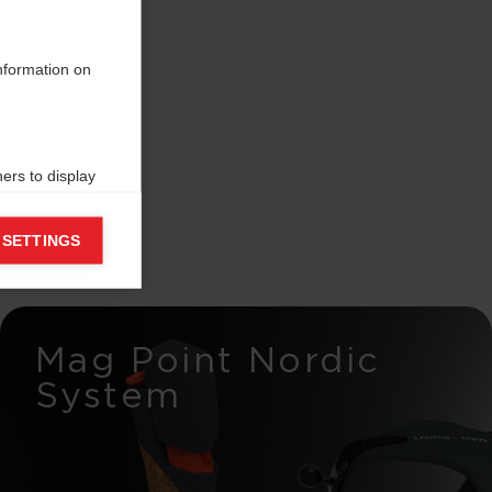
information on
ers to display
 grant
 SETTINGS
Mag Point Nordic
System