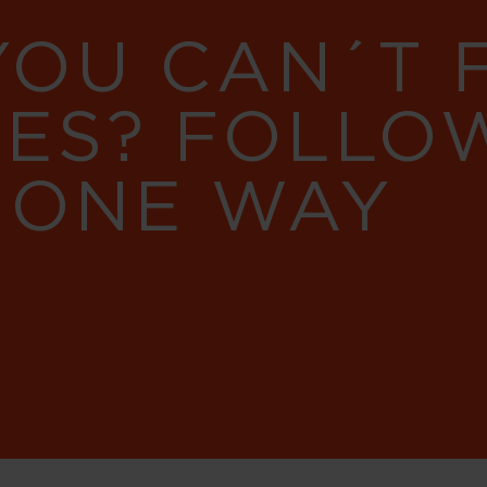
YOU CAN´T
RES? FOLLO
 ONE WAY