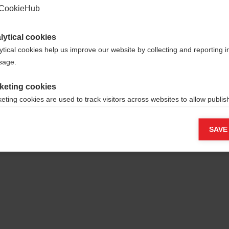
CookieHub
lytical cookies
ytical cookies help us improve our website by collecting and reporting 
usage.
keting cookies
eting cookies are used to track visitors across websites to allow publish
vant and engaging advertisements. By enabling marketing cookies, you
ission for personalized advertising across various platforms.
SAVE
Meta Pixel