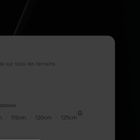
 sur tous les terrains
pfehlung
m
115
cm
120
cm
125
cm