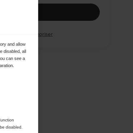
jouter au panier
arer
Mémoriser
ory and allow
 disabled, all
you can see a
aration.
e in
function
be disabled.