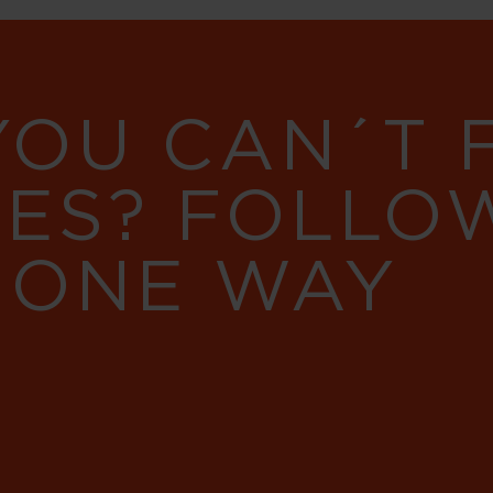
YOU CAN´T
RES? FOLLO
 ONE WAY