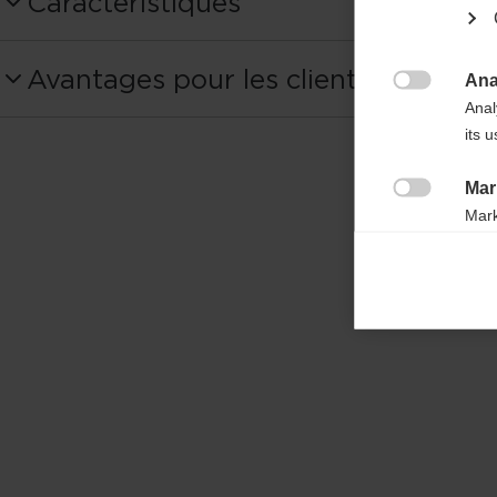
Caractéristiques
Produktnummer
Avantages pour les clients
OZ50822
Ana

Anal
its 
Shaft Material
Carbon 10%
Mar

Mark
Diamètre du manche
rele
16:9 mm
perm
Basket
NW Single Basket
Poids par mètre
80g