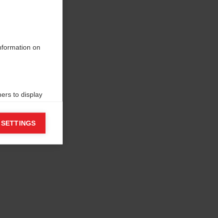
information on
ers to display
 grant
 SETTINGS