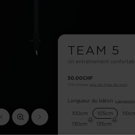
TEAM 5
Un entraînement confortable
50.00 CHF
TVA incluse
plus les frais de port
Longueur du bâton
Längenem
100
cm
105
cm
110
c
130
cm
135
cm