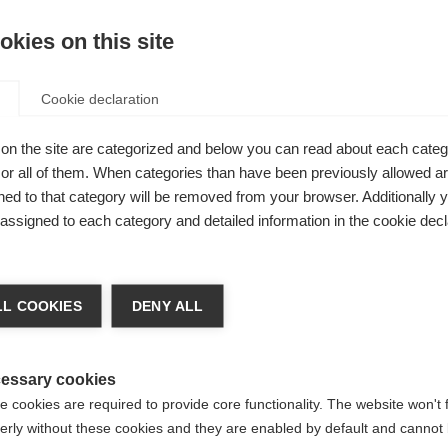
kies on this site
A
Cookie declaration
Comp
sé à 10 %
on the site are categorized and below you can read about each categ
r all of them. When categories than have been previously allowed are
a marche
ed to that category will be removed from your browser. Additionally 
nement de
s assigned to each category and detailed information in the cookie decl
 sangle AV,
achshop wechseln
 universel,
L COOKIES
DENY ALL
 les types
d für Sie ein anderer Sprachshop empfohlen. Möchten Si
ited States (English)
Shop umgeleitet werden?
essary cookies
 cookies are required to provide core functionality. The website won't 
erly without these cookies and they are enabled by default and cannot 
Ja, ich möchte umgeleitet werden