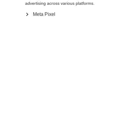
advertising across various platforms.
Aggiungi al carrello
Meta Pixel
Confronta
Memorizza
Casa
Inverno
Bastoni da fondo
Vuoi distinguerti dalla massa invece di
confonderti tra gli altri? Allora fai come le
grandi star e scegli il Premio 40 KIT, il nostro
bastoncino da sci di fondo più leggero ed
equilibrato della Coppa del Mondo. Il suo