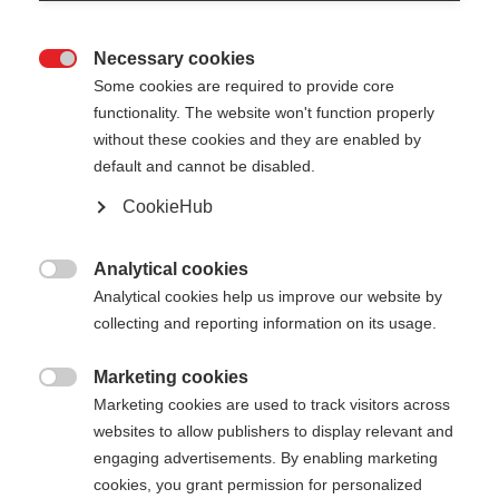
Necessary cookies

Some cookies are required to provide core
functionality. The website won't function properly
without these cookies and they are enabled by
default and cannot be disabled.
CookieHub
PREMIO 40 KIT
Bastone da Coppa del Mondo - fatto per vincere
Analytical cookies

Analytical cookies help us improve our website by
CHF 340.00
collecting and reporting information on its usage.
IVA inclusa
più spese di spedizione
Marketing cookies

Marketing cookies are used to track visitors across
Lunghezza del bastone
Längenempfehlung
websites to allow publishers to display relevant and
150
cm
160
cm
170
cm
180
cm
engaging advertisements. By enabling marketing
cookies, you grant permission for personalized