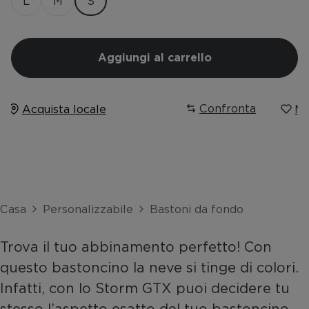
L
M
S
Aggiungi al carrello
Confronta
Acquista locale
Me
Casa
Personalizzabile
Bastoni da fondo
Trova il tuo abbinamento perfetto! Con
questo bastoncino la neve si tinge di colori.
Infatti, con lo Storm GTX puoi decidere tu
stesso l’aspetto esatto del tuo bastoncino,