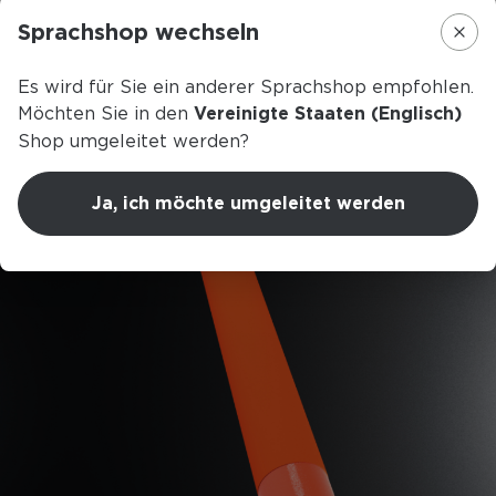
sci di fondo
Punto di equilibrio
Sprachshop wechseln
689mm
personalizzabile
Es wird für Sie ein anderer Sprachshop empfohlen.
Basket
Möchten Sie in den
Vereinigte Staaten (Englisch)
Exchange Basket M
Shop umgeleitet werden?
Carico di rottura
Ja, ich möchte umgeleitet werden
650n
Softtouch Finish
Stiffness
28mm
Peso al metro
85g
Peso swing
149kgm²