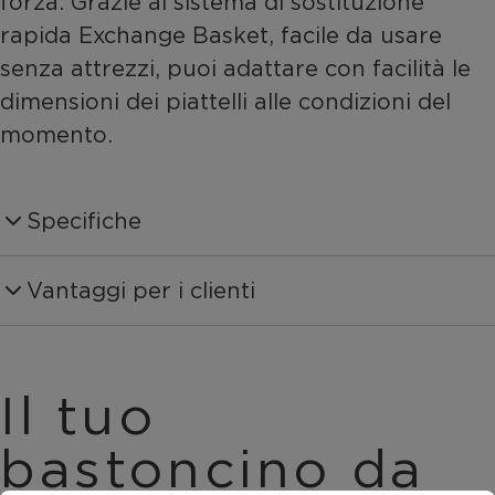
forza. Grazie al sistema di sostituzione
rapida Exchange Basket, facile da usare
senza attrezzi, puoi adattare con facilità le
dimensioni dei piattelli alle condizioni del
momento.
Specifiche
Produktnummer
Vantaggi per i clienti
OZ41623
Schaftmaterial
Carbon 70%
Il tuo
Diametro del manico
bastoncino da
16:9 mm