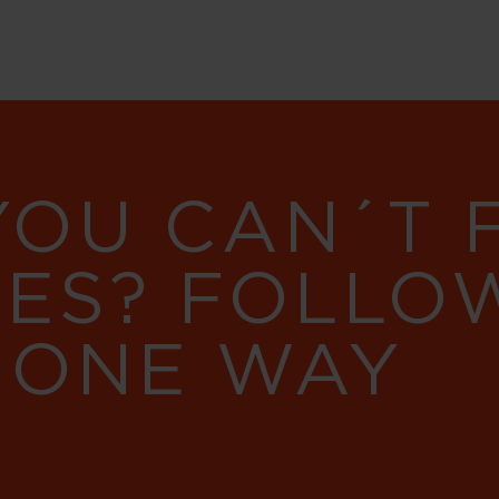
YOU CAN´T
RES? FOLLO
 ONE WAY