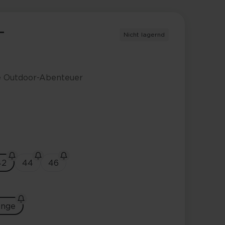
T
Nicht lagernd
e Outdoor-Abenteuer
42
44
46
ange