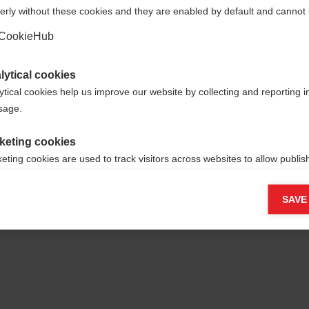
erly without these cookies and they are enabled by default and cannot 
Ja, ich möchte umgeleitet werden
CookieHub
lytical cookies
ytical cookies help us improve our website by collecting and reporting 
usage.
keting cookies
eting cookies are used to track visitors across websites to allow publish
vant and engaging advertisements. By enabling marketing cookies, you
ission for personalized advertising across various platforms.
SAVE
Meta Pixel