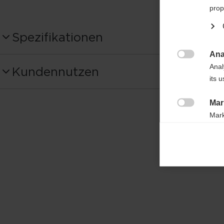
prop
Spezifikationen
Ana
Produktnummer

Anal
Kundennutzen
OG50524
its 
Material
Mar

100% POLYESTER
Mark
rele
perm