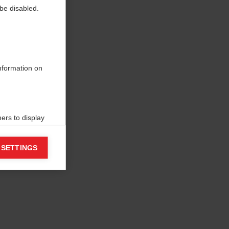
be disabled.
information on
ers to display
 grant
 SETTINGS