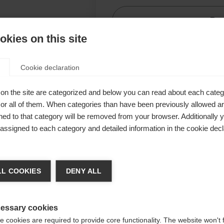
Ben
kies on this site
Verg
Cookie declaration
tigem
uf der
on the site are categorized and below you can read about each categ
r all of them. When categories than have been previously allowed are
n Outdoor
ed to that category will be removed from your browser. Additionally 
rm und
s assigned to each category and detailed information in the cookie decl
derung auf
achshop wechseln
L COOKIES
DENY ALL
n deiner
d für Sie ein anderer Sprachshop empfohlen. Möchten Si
zung zur
reinigte Staaten (Englisch)
Shop umgeleitet werden?
essary cookies
 cookies are required to provide core functionality. The website won't 