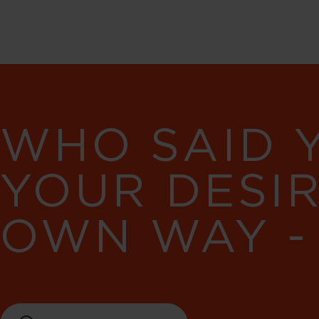
WHO SAID 
YOUR DESI
OWN WAY -