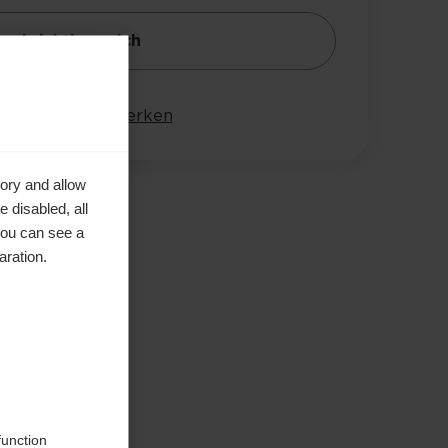
achrichtige mich
leichen
Merken
ory and allow
 disabled, all
you can see a
aration.
e in
function