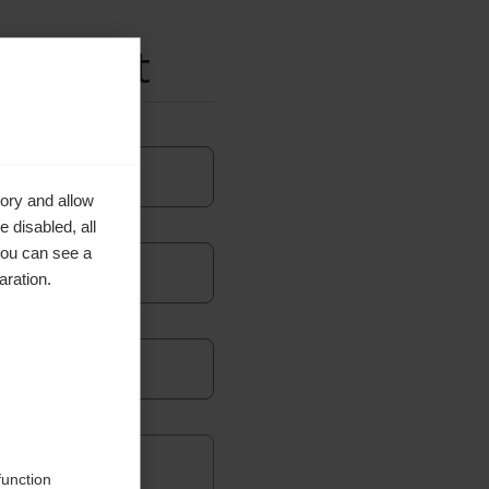
erheit
ame*
ory and allow
 disabled, all
you can see a
aration.
e in
function