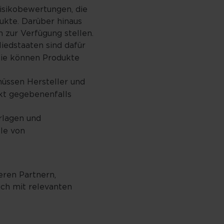
isikobewertungen, die
ukte. Darüber hinaus
 zur Verfügung stellen.
edstaaten sind dafür
Sie können Produkte
müssen Hersteller und
kt gegebenenfalls
rlagen und
lle von
eren Partnern,
ich mit relevanten