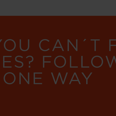
YOU CAN´T
RES? FOLLO
 ONE WAY