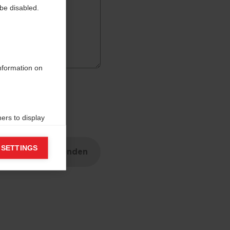
be disabled.
information on
ers to display
 grant
 SETTINGS
Senden