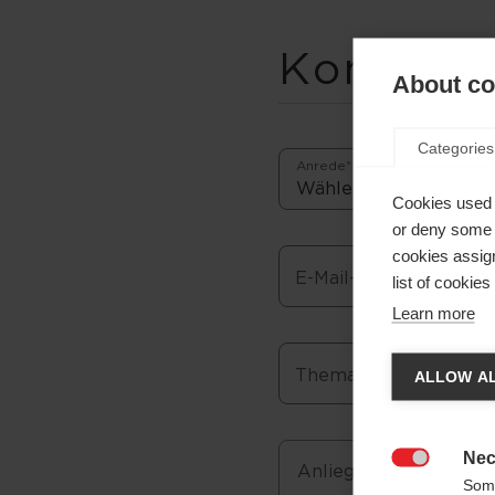
Kontaktf
About coo
Categories
Anrede*
Cookies used 
or deny some o
cookies assign
E-Mail-Adresse*
list of cookie
Learn more
Spr
Thema/Bestellnumme
ALLOW AL
Es wir
den
Ve
Nec
Anliegen*

Some