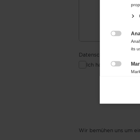
prop
Ana

Anal
its 
Datenschutz *
Mar
Ich habe die Inform

Mark
rele
perm
Wir bemühen uns um ein