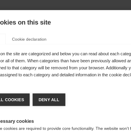
ormular Produktsich
kies on this site
Cookie declaration
Vorname*
Nachn
on the site are categorized and below you can read about each categ
r all of them. When categories than have been previously allowed are
ed to that category will be removed from your browser. Additionally 
Rufnummer
s assigned to each category and detailed information in the cookie decl
achshop wechseln
r*
L COOKIES
DENY ALL
d für Sie ein anderer Sprachshop empfohlen. Möchten Si
reinigte Staaten (Englisch)
Shop umgeleitet werden?
essary cookies
 cookies are required to provide core functionality. The website won't 