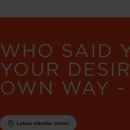
WHO SAID 
YOUR DESI
OWN WAY -
Lokale Händler finden