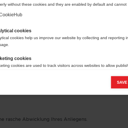
erly without these cookies and they are enabled by default and cannot 
Ja, ich möchte umgeleitet werden
CookieHub
lytical cookies
ytical cookies help us improve our website by collecting and reporting 
usage.
keting cookies
ationen zum
Datenschutz
gelesen.
eting cookies are used to track visitors across websites to allow publish
vant and engaging advertisements. By enabling marketing cookies, you
ission for personalized advertising across various platforms.
SAVE
Meta Pixel
e rasche Abwicklung Ihres Anliegens.