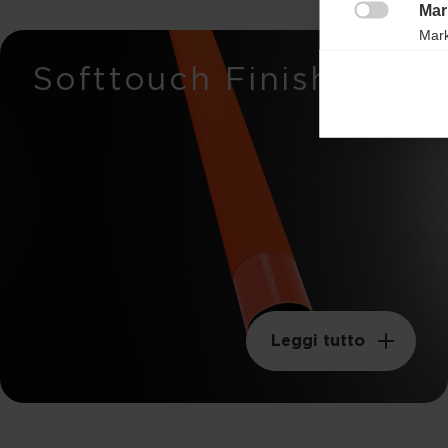
Mar

Mark
Carico di rottura
rele
Softtouch Finish
650n
perm
Stiffness
37mm
Peso al metro
105g
Peso swing
210KGM²
Leggi tutto