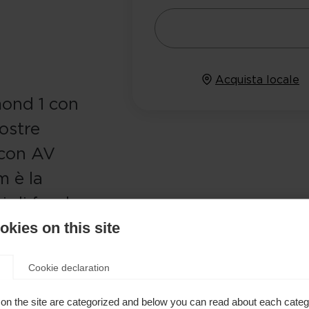
Acquista locale
amond 1 con
vostre
 con AV
m è la
ci di fondo
kies on this site
Cookie declaration
on the site are categorized and below you can read about each categ