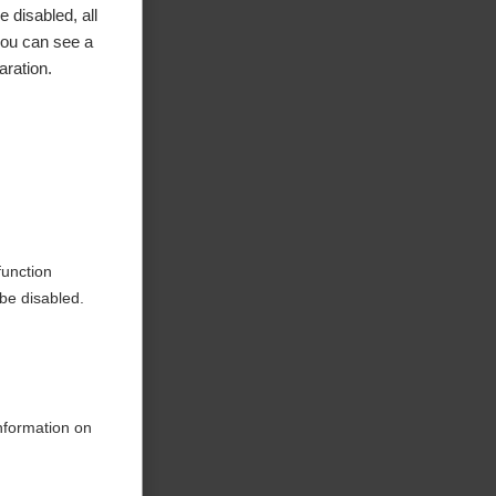
 disabled, all
you can see a
aration.
function
be disabled.
information on