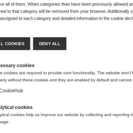
r all of them. When categories than have been previously allowed are
ed to that category will be removed from your browser. Additionally 
s assigned to each category and detailed information in the cookie decl
ia lingua
L COOKIES
DENY ALL
e consigliata un'altra lingua. Vuoi essere reindirizzato al
io
Vereinigte Staaten (Englisch)
?
essary cookies
 cookies are required to provide core functionality. The website won't 
erly without these cookies and they are enabled by default and cannot 
ri
Sì, desidero essere reindirizzato
CookieHub
tivi
lytical cookies
ytical cookies help us improve our website by collecting and reporting 
usage.