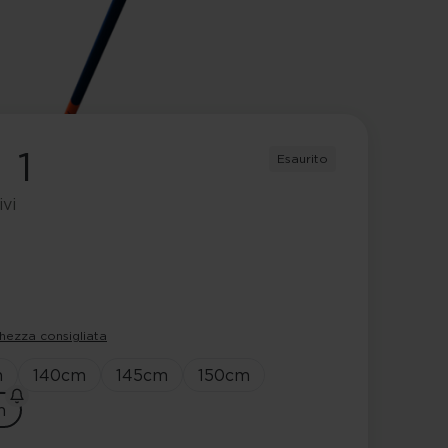
 1
Esaurito
ivi
hezza consigliata
m
140
cm
145
cm
150
cm
m