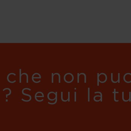
 che non puo
i? Segui la t