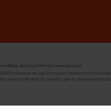
orni
Buy directly from the manufacturer
i B2B
Protezione dei dati
Domande frequenti
Impressiona
al contratto
Modulo di contatto per le denunce
Impostaz