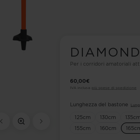
DIAMOND
Per i corridori amatoriali att
60,00 €
IVA inclusa
più spese di spedizione
Lunghezza del bastone
Lung
125
cm
130
cm
135
c
155
cm
160
cm
165
c