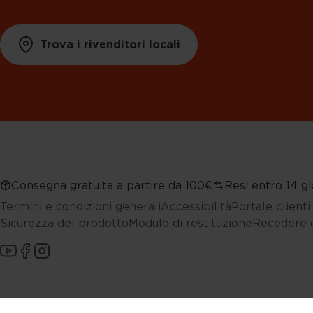
Trova i rivenditori locali
Consegna gratuita a partire da 100€
Resi entro 14 gi
Termini e condizioni generali
Accessibilità
Portale client
Sicurezza del prodotto
Modulo di restituzione
Recedere d