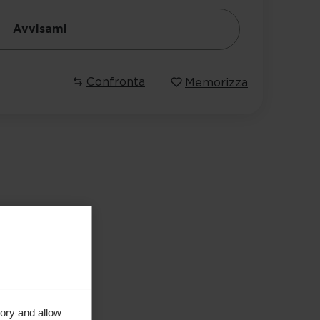
Avvisami
Confronta
Memorizza
ory and allow