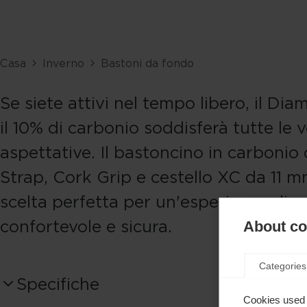
Casa
Inverno
Bastoni da fondo
Se siete attivi nel tempo libero, il Di
il 10% di carbonio soddisferà tutte le 
aspettative. Il bastoncino in carbonio
Strap, Cork Grip e cestello XC da 11 m
scelta perfetta per un'esperienza di s
confortevole e sicura.
About coo
Categories
Specifiche
Cookies used 