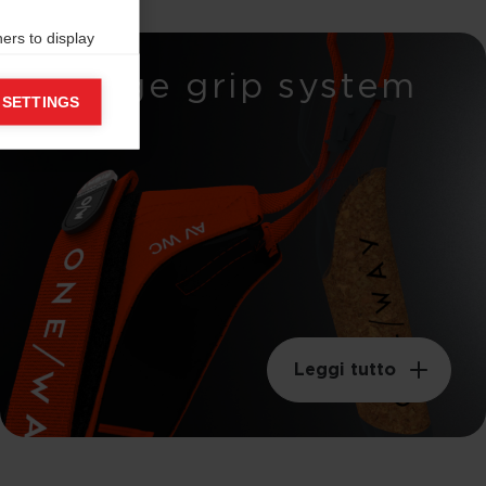
ers to display
 grant
Wedge grip system
 SETTINGS
Leggi tutto