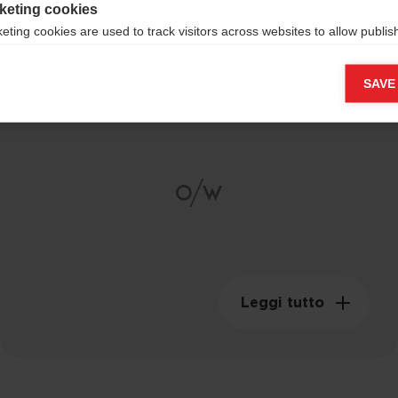
keting cookies
eting cookies are used to track visitors across websites to allow publish
vant and engaging advertisements. By enabling marketing cookies, you
Composite Carbon
ission for personalized advertising across various platforms.
SAVE
Shaft
Meta Pixel
Leggi tutto