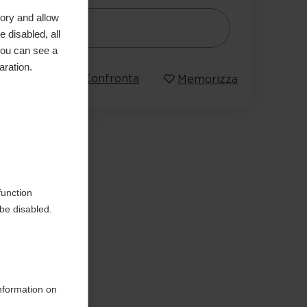
ory and allow
Avvisami
 disabled, all
you can see a
aration.
Confronta
Memorizza
function
be disabled.
information on