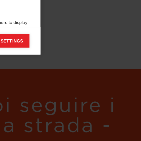
ers to display
 grant
 SETTINGS
i seguire i
ua strada -