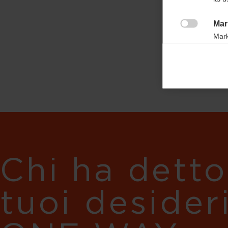
Mar

Mark
rele
perm
Chi ha detto
tuoi desider