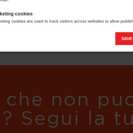
keting cookies
eting cookies are used to track visitors across websites to allow publish
vant and engaging advertisements. By enabling marketing cookies, you
ission for personalized advertising across various platforms.
SAVE
Meta Pixel
 che non puo
i? Segui la t