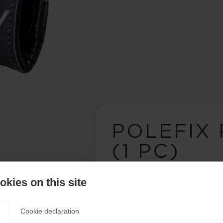
POLEFIX
(1 PC)
kies on this site
12,00 €
IVA inclusa
più spese di spedizione
Cookie declaration