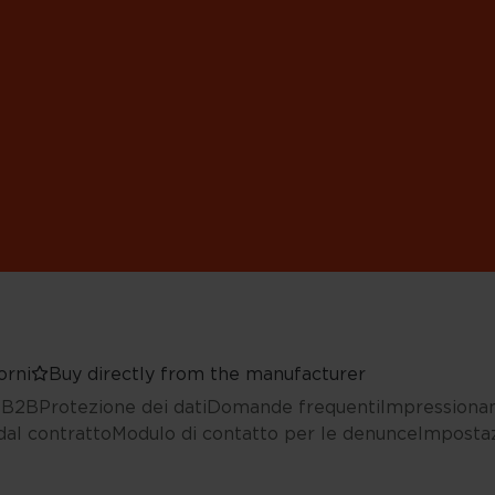
orni
Buy directly from the manufacturer
i B2B
Protezione dei dati
Domande frequenti
Impressiona
al contratto
Modulo di contatto per le denunce
Impostaz