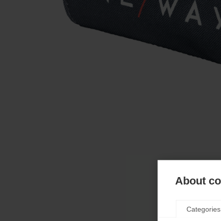
About coo
Categories