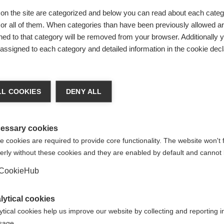
on the site are categorized and below you can read about each categ
r all of them. When categories than have been previously allowed are
ed to that category will be removed from your browser. Additionally 
s assigned to each category and detailed information in the cookie decl
Acquista locale
ia lingua
stoncini da
L COOKIES
DENY ALL
ideale per
e consigliata un'altra lingua. Vuoi essere reindirizzato al
re.
io
Vereinigte Staaten (Englisch)
?
essary cookies
 cookies are required to provide core functionality. The website won't 
erly without these cookies and they are enabled by default and cannot 
Sì, desidero essere reindirizzato
CookieHub
lytical cookies
ytical cookies help us improve our website by collecting and reporting 
usage.