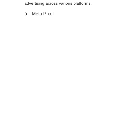
advertising across various platforms.
Aggiungi al carrello
Meta Pixel
Confronta
Memorizza
Casa
Inverno
Bastoni da fondo
Vuoi distinguerti dalla massa invece di
confonderti tra gli altri? Allora fai come le
grandi star e scegli il Premio 40 KIT, il nostro
bastoncino da sci di fondo più leggero ed
equilibrato della Coppa del Mondo. Il suo