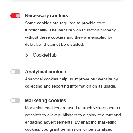
Necessary cookies

Some cookies are required to provide core
functionality. The website won't function properly
without these cookies and they are enabled by
default and cannot be disabled.
CookieHub
PREMIO 40 KIT
Bastone da Coppa del Mondo - fatto per vincere
Analytical cookies

Analytical cookies help us improve our website by
340,00 €
collecting and reporting information on its usage.
IVA inclusa
più spese di spedizione
Marketing cookies

Marketing cookies are used to track visitors across
Lunghezza del bastone
Lunghezza consigliata
websites to allow publishers to display relevant and
150
cm
160
cm
170
cm
180
cm
engaging advertisements. By enabling marketing
cookies, you grant permission for personalized