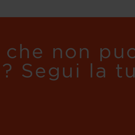
 che non puo
i? Segui la t