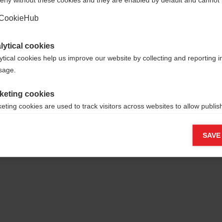
Sì, desidero essere reindirizzato
CookieHub
lytical cookies
ytical cookies help us improve our website by collecting and reporting 
usage.
keting cookies
eting cookies are used to track visitors across websites to allow publish
vant and engaging advertisements. By enabling marketing cookies, you
 Leather,
ission for personalized advertising across various platforms.
SAVE
Meta Pixel