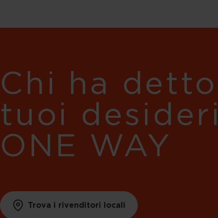
Chi ha detto
tuoi desider
ONE WAY
Trova i rivenditori locali