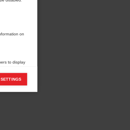
information on
ers to display
 grant
 SETTINGS