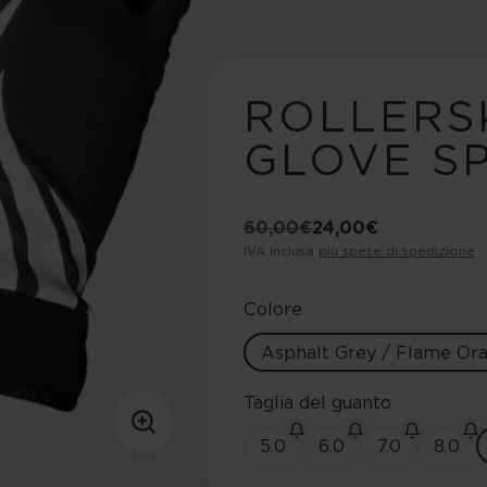
ROLLERS
GLOVE S
60,00 €
24,00 €
IVA inclusa
più spese di spedizione
Colore
Asphalt Grey / Flame Or
Taglia del guanto
5.0
6.0
7.0
8.0