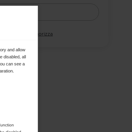
Avvisami
onta
Memorizza
ory and allow
 disabled, all
you can see a
aration.
function
be disabled.