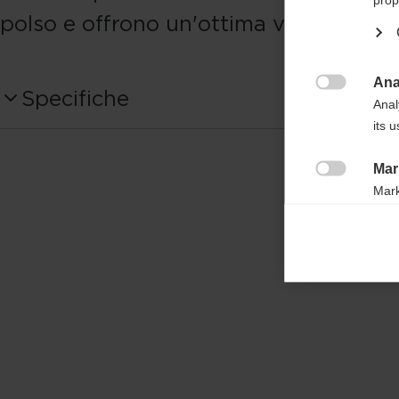
polso e offrono un'ottima vestibilità.
Ana
Specifiche

Anal
its 
Numero del prodotto
OG94021
Mar

Mark
Tessuto
rele
Back: 100% Spandex - Palm: synthetic
perm
Amara fabric