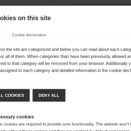
kies on this site
Confr
Cookie declaration
,
on the site are categorized and below you can read about each categ
 durante lo
r all of them. When categories than have been previously allowed are
e
ed to that category will be removed from your browser. Additionally 
s assigned to each category and detailed information in the cookie decl
 ottimale
 aggiuntivi
ia lingua
stico e ad
L COOKIES
DENY ALL
tente. Il
e consigliata un'altra lingua. Vuoi essere reindirizzato al
io
Vereinigte Staaten (Englisch)
?
tito,
essary cookies
 cookies are required to provide core functionality. The website won't 
ea del
erly without these cookies and they are enabled by default and cannot 