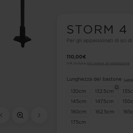
STORM 4
Per gli appassionati di sci d
110,00 €
IVA inclusa
più spese di spedizione
Lunghezza del bastone
Lung
130
cm
132.5
cm
135
145
cm
147.5
cm
150
160
cm
162.5
cm
165
175
cm