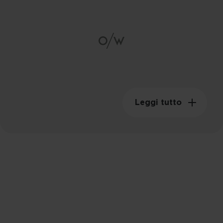
Peso swing
149KGM²
Leggi tutto