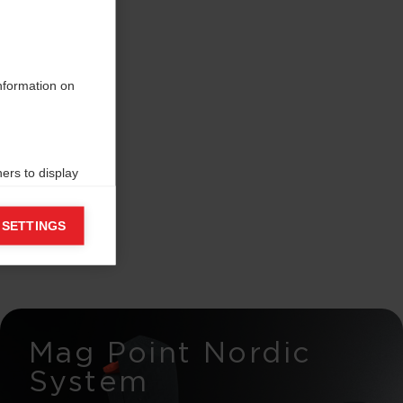
information on
ers to display
 grant
 SETTINGS
Mag Point Nordic
System