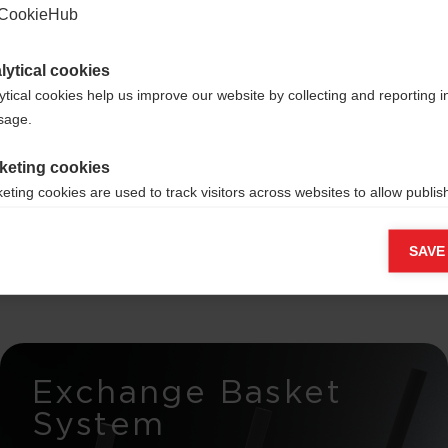
CookieHub
lytical cookies
ytical cookies help us improve our website by collecting and reporting 
usage.
 di sci
keting cookies
eting cookies are used to track visitors across websites to allow publish
vant and engaging advertisements. By enabling marketing cookies, you
ission for personalized advertising across various platforms.
SAVE
Meta Pixel
Exchange Basket
System