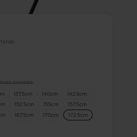
i fondo
hezza consigliata
cm
137.5
cm
140
cm
142.5
cm
cm
152.5
cm
155
cm
157.5
cm
cm
167.5
cm
170
cm
172.5
cm