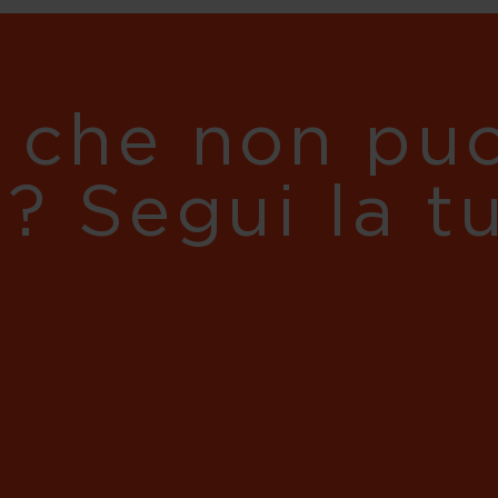
 che non puo
i? Segui la t