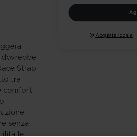
Agg
Acquista locale
eggera
n dovrebbe
Race Strap
tto tra
e comfort
do
tuzione
re senza
lità le