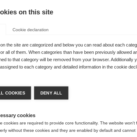
 del
kies on this site
Cookie declaration
on the site are categorized and below you can read about each categ
r all of them. When categories than have been previously allowed are
ed to that category will be removed from your browser. Additionally 
s assigned to each category and detailed information in the cookie decl
ia lingua
L COOKIES
DENY ALL
e consigliata un'altra lingua. Vuoi essere reindirizzato al
io
Vereinigte Staaten (Englisch)
?
essary cookies
 cookies are required to provide core functionality. The website won't 
erly without these cookies and they are enabled by default and cannot 
Sì, desidero essere reindirizzato