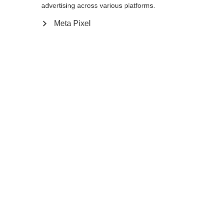
advertising across various platforms.
160
165
170
175
Meta Pixel
Aggiungi al carrello
Confronta
Memorizza
Casa
Estate
Bastoncini da sci a rotelle
Lo Storm 5 Street è un bastoncino leggero
dalle prestazioni affidabili, pensato per gli
sciatori di fondo attivi. È dotato di un’asta in