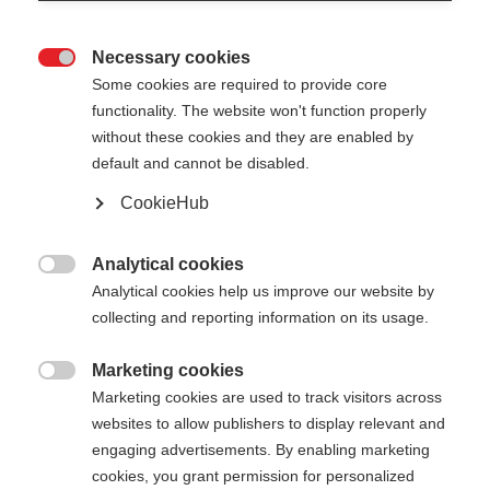
Necessary cookies

Some cookies are required to provide core
functionality. The website won't function properly
without these cookies and they are enabled by
default and cannot be disabled.
CookieHub
STORM 5 STREET
Palo leggero con trasmissione di potenza
Analytical cookies

ottimizzata su asfalto
Analytical cookies help us improve our website by
collecting and reporting information on its usage.
95,00 €
IVA inclusa
più spese di spedizione
Marketing cookies

Marketing cookies are used to track visitors across
websites to allow publishers to display relevant and
Lunghezza del bastone
Lunghezza consigliata
engaging advertisements. By enabling marketing
130
135
140
145
150
155
cookies, you grant permission for personalized