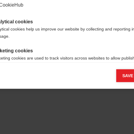
CookieHub
lytical cookies
ytical cookies help us improve our website by collecting and reporting 
usage.
keting cookies
eting cookies are used to track visitors across websites to allow publish
vant and engaging advertisements. By enabling marketing cookies, you
ission for personalized advertising across various platforms.
SAVE
Meta Pixel