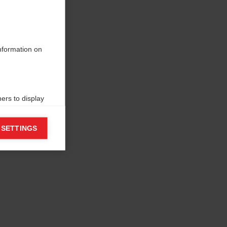
information on
ers to display
 grant
 SETTINGS