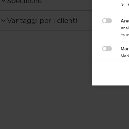
Specifiche
Numero del prodotto
Vantaggi per i clienti
OZ11225
Ana

Anal
its 
Volume della sacco
15l
Mar

Mark
rele
perm