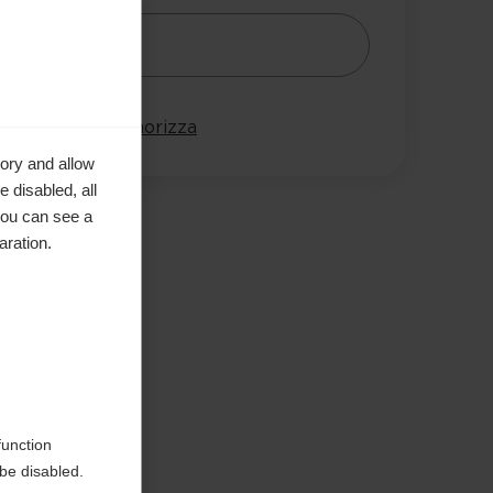
Avvisami
onta
Memorizza
ory and allow
 disabled, all
you can see a
aration.
function
be disabled.