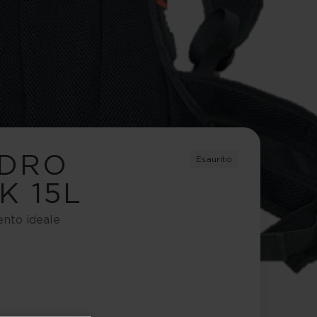
YDRO
Esaurito
K 15L
ento ideale