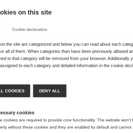
kies on this site
Cookie declaration
Confr
. Zaino
on the site are categorized and below you can read about each categ
r all of them. When categories than have been previously allowed are
lato con
ed to that category will be removed from your browser. Additionally 
di 15 litri,
s assigned to each category and detailed information in the cookie decl
 di sci di
ia lingua
resenti
L COOKIES
DENY ALL
 sistema di
e consigliata un'altra lingua. Vuoi essere reindirizzato al
io
Vereinigte Staaten (Englisch)
?
essary cookies
 cookies are required to provide core functionality. The website won't 
erly without these cookies and they are enabled by default and cannot 
Sì, desidero essere reindirizzato