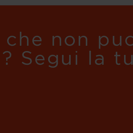
 che non puo
i? Segui la t