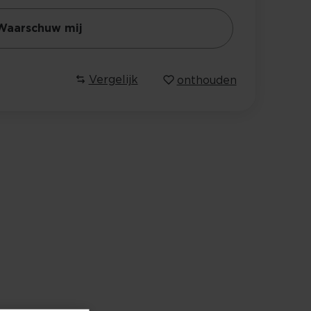
Waarschuw mij
Vergelijk
onthouden