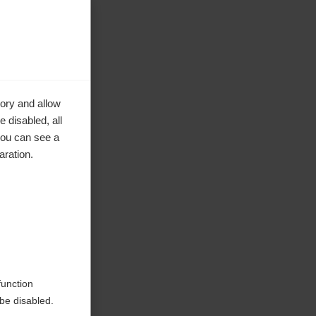
ory and allow
 disabled, all
you can see a
aration.
erwezen
function
be disabled.