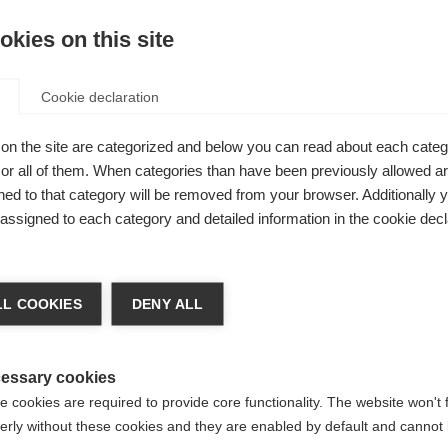
 eenvoudig
kies on this site
Cookie declaration
on the site are categorized and below you can read about each categ
r all of them. When categories than have been previously allowed are
ed to that category will be removed from your browser. Additionally 
s assigned to each category and detailed information in the cookie decl
 veranderen
L COOKIES
DENY ALL
dt je een andere taal aanbevolen. Wil je worden doorv
e
Verenigde staten (Engels)
winkel?
essary cookies
 cookies are required to provide core functionality. The website won't 
erly without these cookies and they are enabled by default and cannot 
Ja, ik wil graag worden doorgestuurd