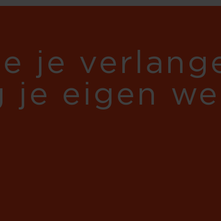
je je verlan
g je eigen w