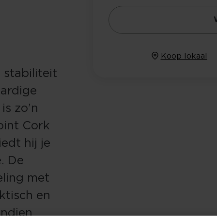
Koop lokaal
stabiliteit
aardige
is zo’n
oint Cork
edt hij je
e. De
ling met
aktisch en
Indien