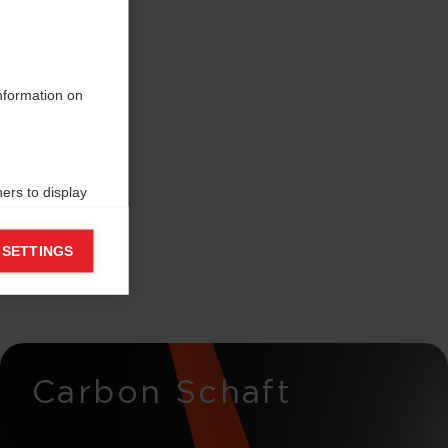
information on
ers to display
 grant
 SETTINGS
Carbon Schaft