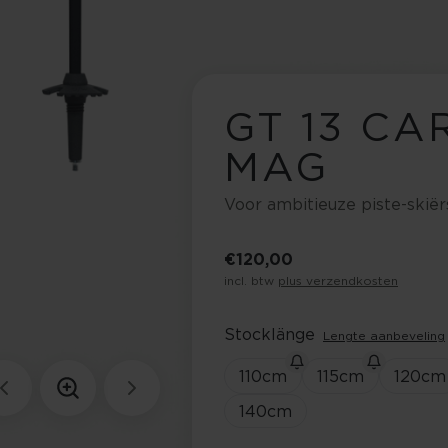
GT 13 C
MAG
Voor ambitieuze piste-skiërs
€ 120,00
incl. btw
plus verzendkosten
Stocklänge
Lengte aanbeveling
110
cm
115
cm
120
cm
140
cm