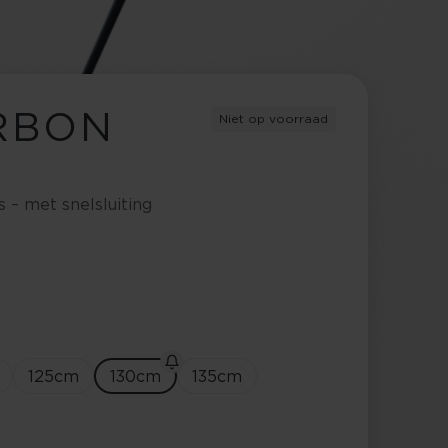
ARBON
Niet op voorraad
 – met snelsluiting
125
cm
130
cm
135
cm