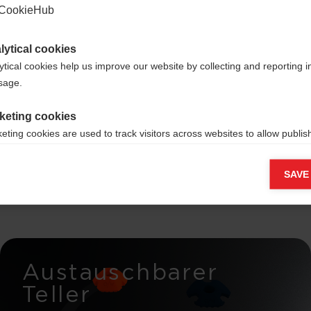
CookieHub
lytical cookies
euze
ytical cookies help us improve our website by collecting and reporting 
usage.
 – met
keting cookies
eting cookies are used to track visitors across websites to allow publish
vant and engaging advertisements. By enabling marketing cookies, you
ission for personalized advertising across various platforms.
SAVE
Meta Pixel
Austauschbarer
Teller