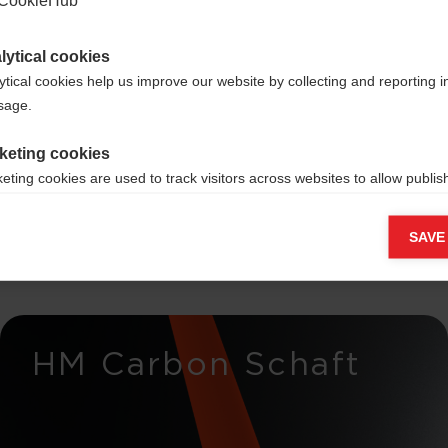
lytical cookies
ytical cookies help us improve our website by collecting and reporting 
usage.
euze
keting cookies
eting cookies are used to track visitors across websites to allow publish
vant and engaging advertisements. By enabling marketing cookies, you
ission for personalized advertising across various platforms.
SAVE
Meta Pixel
HM Carbon Schaft