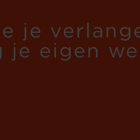
je je verlan
g je eigen w