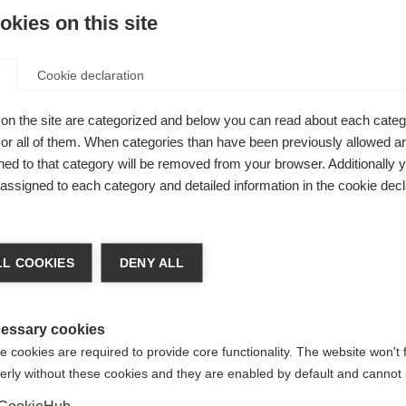
nieuwe
kies on this site
en maximale
Cookie declaration
on the site are categorized and below you can read about each categ
r all of them. When categories than have been previously allowed are
ed to that category will be removed from your browser. Additionally 
s assigned to each category and detailed information in the cookie decl
 veranderen
L COOKIES
DENY ALL
dt je een andere taal aanbevolen. Wil je worden doorv
e
Verenigde staten (Engels)
winkel?
essary cookies
 cookies are required to provide core functionality. The website won't 
erly without these cookies and they are enabled by default and cannot 
Ja, ik wil graag worden doorgestuurd
CookieHub