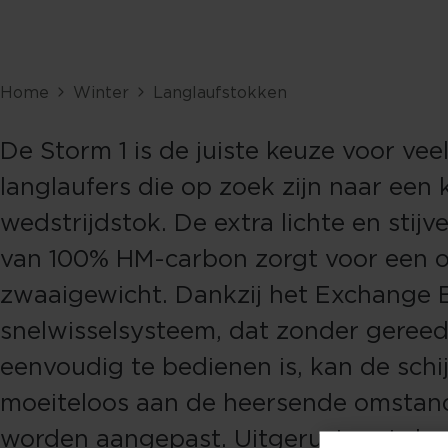
Home
Winter
Langlaufstokken
De Storm 1 is de juiste keuze voor vee
langlaufers die op zoek zijn naar een 
wedstrijdstok. De extra lichte en stijv
van 100% HM-carbon zorgt voor een 
zwaaigewicht. Dankzij het Exchange 
snelwisselsysteem, dat zonder geree
eenvoudig te bedienen is, kan de schi
moeiteloos aan de heersende omsta
worden aangepast. Uitgerust met de 