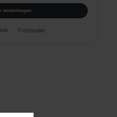
In winkelwagen
lijk
onthouden