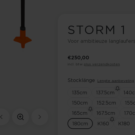
STORM 1
Voor ambitieuze langlaufer
€ 250,00
incl. btw
plus verzendkosten
Stocklänge
Lengte aanbeveling
135
cm
137.5
cm
140
150
cm
152.5
cm
155
165
cm
167.5
cm
170
180
cm
K160
K180