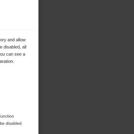
ory and allow
 disabled, all
you can see a
aration.
erwezen
function
be disabled.