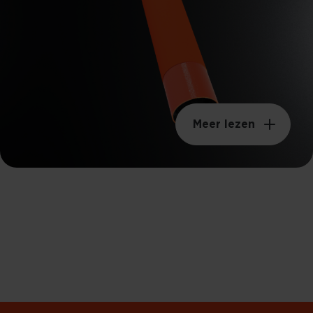
65g
Schwunggewicht
98KGM²
Meer lezen