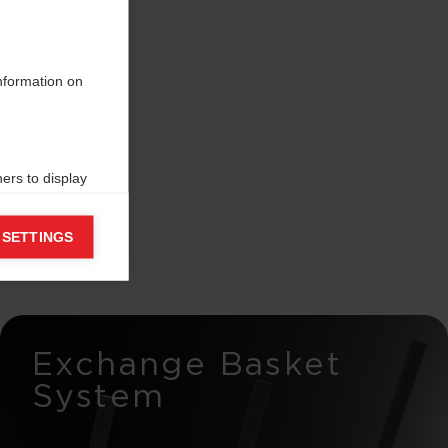
information on
ers to display
 grant
 SETTINGS
Exchange Basket
System