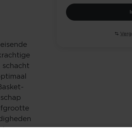
Verge
leisende
krachtige
e schacht
optimaal
Basket-
dschap
jfgrootte
ndigheden
nieuwe,