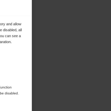
ory and allow
 disabled, all
you can see a
aration.
erwezen
function
be disabled.