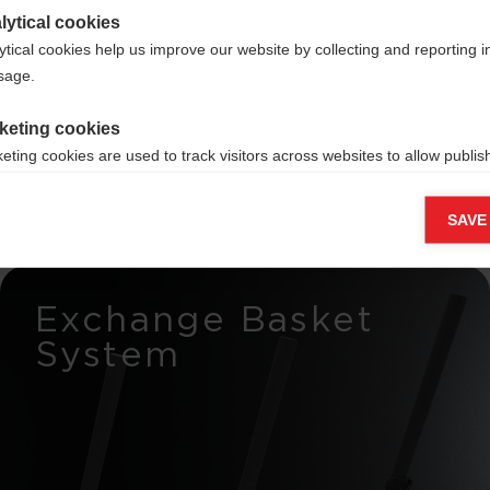
lytical cookies
e
ytical cookies help us improve our website by collecting and reporting 
usage.
keting cookies
eting cookies are used to track visitors across websites to allow publish
vant and engaging advertisements. By enabling marketing cookies, you
ission for personalized advertising across various platforms.
SAVE
Meta Pixel
Exchange Basket
System