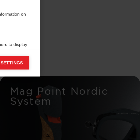
information on
ers to display
 grant
 SETTINGS
Mag Point Nordic
System