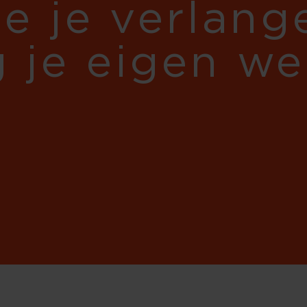
je je verlan
g je eigen w