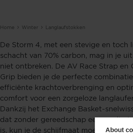
Home
Winter
Langlaufstokken
De Storm 4, met een stevige en toch l
schacht van 70% carbon, mag in je uit
niet ontbreken. De AV Race Strap en
Grip bieden je de perfecte combinati
efficiënte krachtoverbrenging en opti
comfort voor een zorgeloze langlaufer
Dankzij het Exchange Basket-snelwis
dat zonder gereedschap eenvoudig t
is, kun je de schijfmaat moeiteloos a
About coo