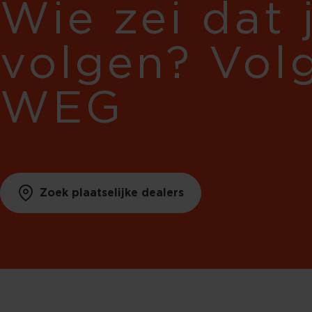
Wie zei dat 
volgen? Vol
WEG
Zoek plaatselijke dealers