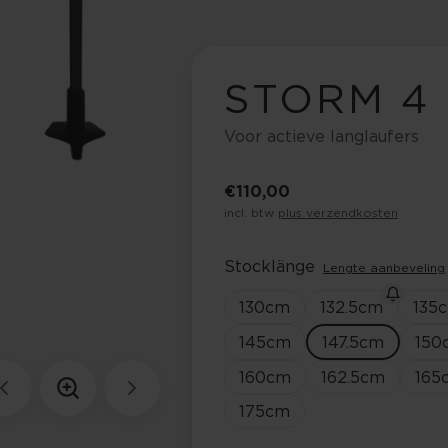
STORM 4
Voor actieve langlaufers
€ 110,00
incl. btw
plus verzendkosten
Stocklänge
Lengte aanbeveling
130
cm
132.5
cm
135
145
cm
147.5
cm
150
160
cm
162.5
cm
165
175
cm