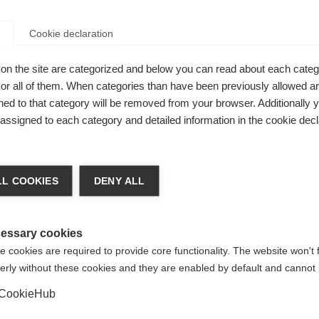
Cookie declaration
on the site are categorized and below you can read about each categ
r all of them. When categories than have been previously allowed are
ed to that category will be removed from your browser. Additionally 
s assigned to each category and detailed information in the cookie decl
 veranderen
L COOKIES
DENY ALL
dt je een andere taal aanbevolen. Wil je worden doorv
e
Verenigde staten (Engels)
winkel?
essary cookies
 cookies are required to provide core functionality. The website won't 
erly without these cookies and they are enabled by default and cannot 
Ja, ik wil graag worden doorgestuurd
CookieHub