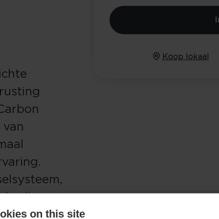
Koop lokaal
ichte
rusting
 Carbon
e van
maal
varing.
selsysteem,
e bedienen
anpassen
kies on this site