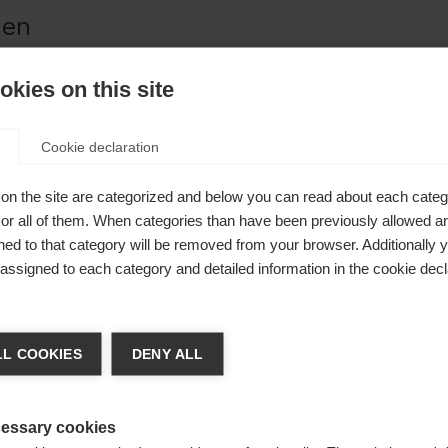
gen
 der
kies on this site
chen.
Cookie declaration
on the site are categorized and below you can read about each categ
r all of them. When categories than have been previously allowed are
ed to that category will be removed from your browser. Additionally 
s assigned to each category and detailed information in the cookie decl
nge language
L COOKIES
DENY ALL
r language is being recommended for you. Would you li
irected to
Vereinigte Staaten (Englisch)
shop?
essary cookies