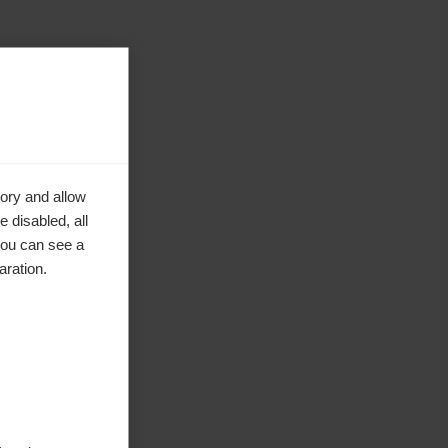
ory and allow
 disabled, all
you can see a
aration.
ke to