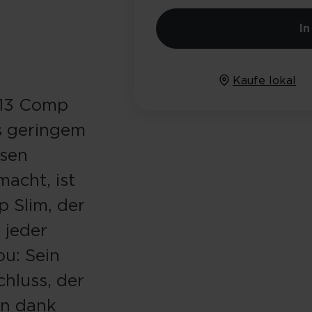
I
Kaufe lokal
 13 Comp
s geringem
esen
acht, ist
 Slim, der
 jeder
ou: Sein
chluss, der
rn dank