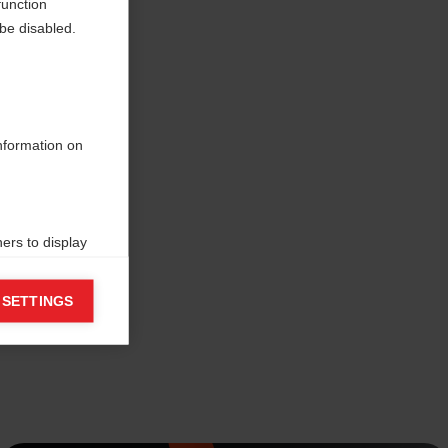
function
be disabled.
information on
ers to display
 grant
 SETTINGS