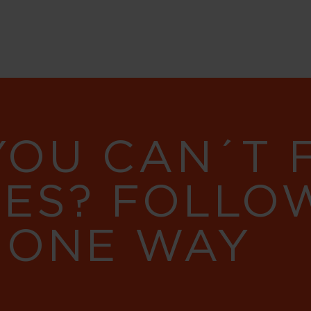
YOU CAN´T
RES? FOLLO
 ONE WAY