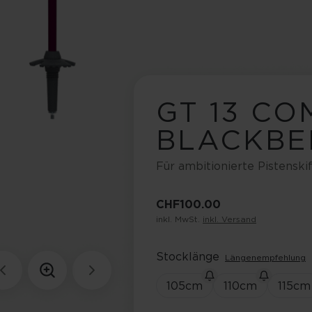
GT 13 CO
BLACKBE
Für ambitionierte Pistenski
CHF 100.00
inkl. MwSt.
inkl. Versand
Stocklänge
Längenempfehlung
105
cm
110
cm
115
cm