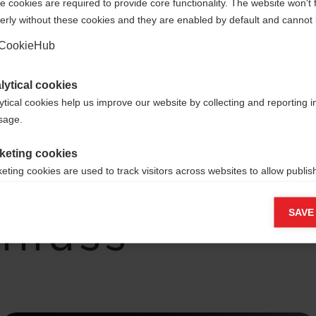
 cookies are required to provide core functionality. The website won't 
erly without these cookies and they are enabled by default and cannot 
Ja, ich möchte umgeleitet werden
CookieHub
ierte
lytical cookies
ytical cookies help us improve our website by collecting and reporting 
usage.
rer:inn
keting cookies
eting cookies are used to track visitors across websites to allow publish
vant and engaging advertisements. By enabling marketing cookies, you
ission for personalized advertising across various platforms.
hluss
SAVE
Meta Pixel