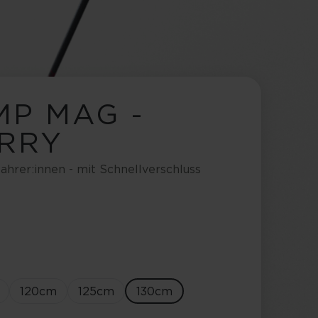
MP MAG -
RRY
fahrer:innen - mit Schnellverschluss
120
cm
125
cm
130
cm