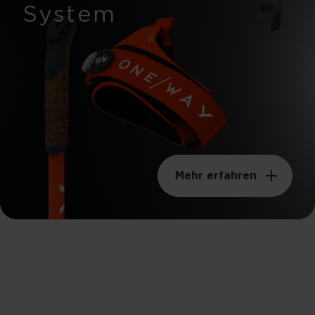
18mm
System
Gewicht pro Meter
52g
Schwunggewicht
78kgm²
Mehr erfahren