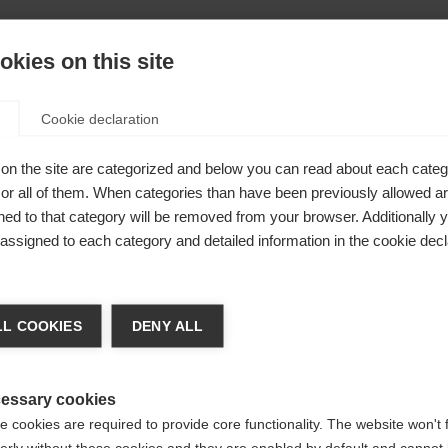
tup sorgt
kies on this site
rmöglicht
Cookie declaration
dem Schub
on the site are categorized and below you can read about each categ
r all of them. When categories than have been previously allowed are
ed to that category will be removed from your browser. Additionally 
s assigned to each category and detailed information in the cookie decl
nge language
L COOKIES
DENY ALL
r language is being recommended for you. Would you li
irected to
Vereinigte Staaten (Englisch)
shop?
essary cookies
 cookies are required to provide core functionality. The website won't 
erly without these cookies and they are enabled by default and cannot 