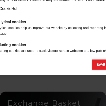
Ja, ich möchte umgeleitet werden
CookieHub
lytical cookies
ytical cookies help us improve our website by collecting and reporting 
usage.
 - für
keting cookies
eting cookies are used to track visitors across websites to allow publish
vant and engaging advertisements. By enabling marketing cookies, you
macht
ission for personalized advertising across various platforms.
SAVE
Meta Pixel
Exchange Basket