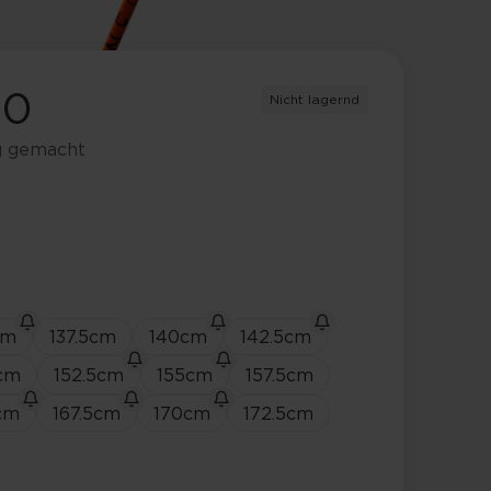
40
Nicht lagernd
eg gemacht
cm
137.5
cm
140
cm
142.5
cm
cm
152.5
cm
155
cm
157.5
cm
cm
167.5
cm
170
cm
172.5
cm