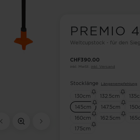
PREMIO 
Weltcupstock - für den Si
CHF 390.00
inkl. MwSt.
inkl. Versand
Stocklänge
Längenempfehlung
130
cm
132.5
cm
135
145
cm
147.5
cm
150
160
cm
162.5
cm
165
175
cm