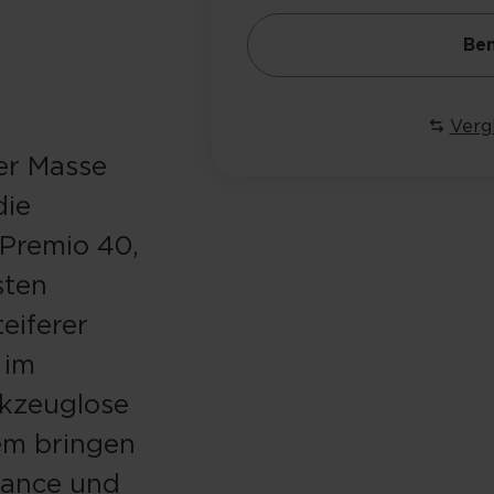
Ben
Verg
der Masse
die
 Premio 40,
sten
eiferer
 im
rkzeuglose
em bringen
mance und