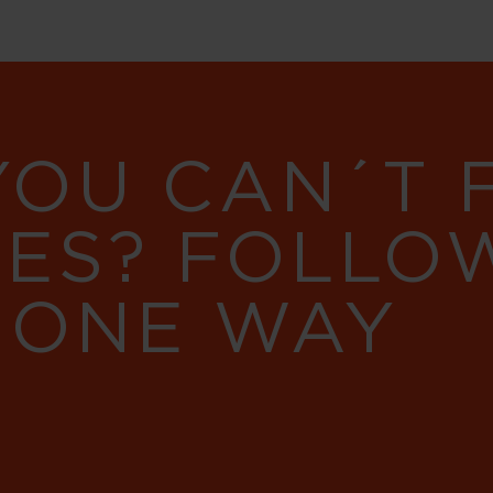
YOU CAN´T
RES? FOLLO
 ONE WAY