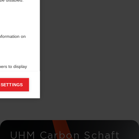
information on
ers to display
 grant
 SETTINGS
UHM Carbon Schaft