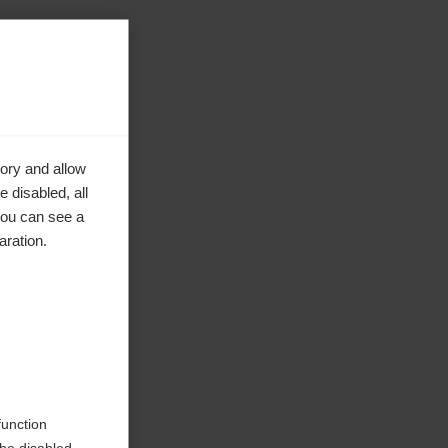
ory and allow
 disabled, all
you can see a
aration.
ke to
function
be disabled.