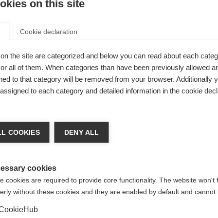
kies on this site
gen
Cookie declaration
on the site are categorized and below you can read about each categ
r all of them. When categories than have been previously allowed are
ed to that category will be removed from your browser. Additionally 
s assigned to each category and detailed information in the cookie decl
nge language
L COOKIES
DENY ALL
r language is being recommended for you. Would you li
irected to
Vereinigte Staaten (Englisch)
shop?
essary cookies
 cookies are required to provide core functionality. The website won't 
erly without these cookies and they are enabled by default and cannot 
Ja, ich möchte umgeleitet werden
CookieHub