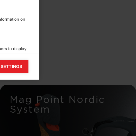
information on
ers to display
 grant
 SETTINGS
Mag Point Nordic
System