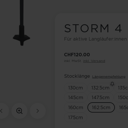
STORM 4
Für aktive Langläufer:innen
CHF 120.00
inkl. MwSt.
inkl. Versand
Stocklänge
Längenempfehlung
130
cm
132.5
cm
135
145
cm
147.5
cm
150
160
cm
162.5
cm
165
175
cm