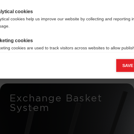
lytical cookies
ytical cookies help us improve our website by collecting and reporting 
usage.
keting cookies
innen
eting cookies are used to track visitors across websites to allow publish
vant and engaging advertisements. By enabling marketing cookies, you
ission for personalized advertising across various platforms.
SAVE
Meta Pixel
Exchange Basket
System