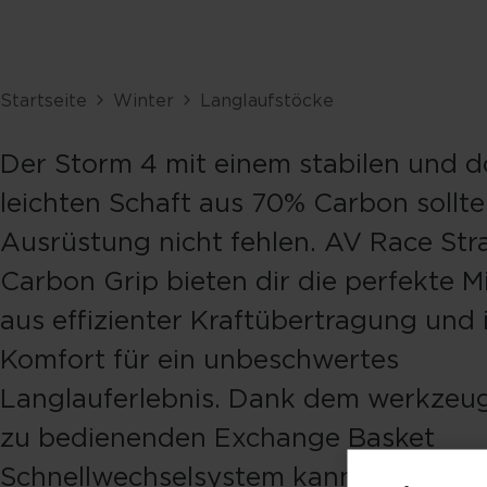
Startseite
Winter
Langlaufstöcke
Der Storm 4 mit einem stabilen und 
leichten Schaft aus 70% Carbon sollte
Ausrüstung nicht fehlen. AV Race Str
Carbon Grip bieten dir die perfekte 
aus effizienter Kraftübertragung und
Komfort für ein unbeschwertes
Langlauferlebnis. Dank dem werkzeugl
zu bedienenden Exchange Basket
Schnellwechselsystem kannst du die T