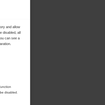
ory and allow
 disabled, all
you can see a
aration.
ke to
function
be disabled.