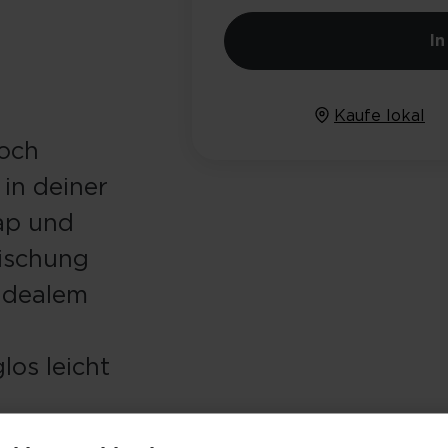
I
Kaufe lokal
doch
 in deiner
ap und
Mischung
 idealem
os leicht
ellergröße