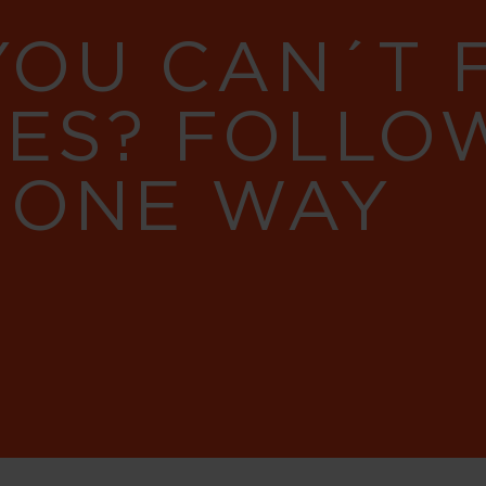
YOU CAN´T
RES? FOLLO
 ONE WAY