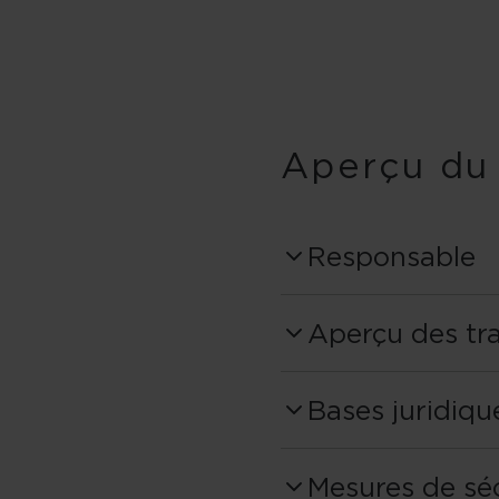
Aperçu du
Responsable
Fischer Sports
Aperçu des tr
Fischerstraße 8
L'aperçu ci-dess
4910 Ried im Inn
Bases juridiqu
finalités de leu
Autriche
Bases juridique
Mesures de sé