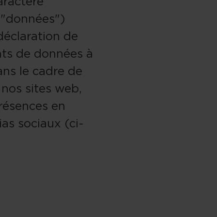
aractère
 "données")
déclaration de
nts de données à
ans le cadre de
 nos sites web,
présences en
as sociaux (ci-