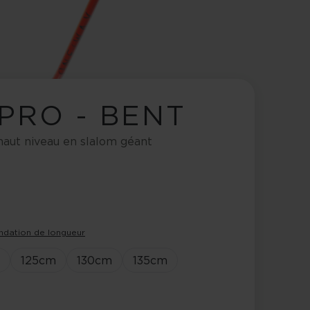
 PRO - BENT
aut niveau en slalom géant
dation de longueur
125
cm
130
cm
135
cm