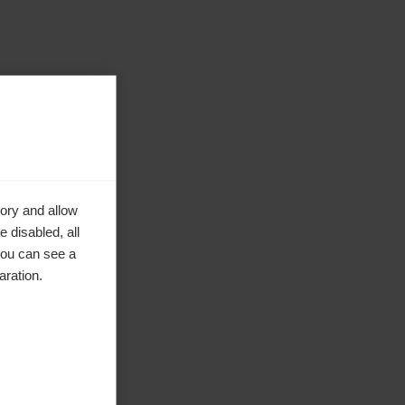
ory and allow
 disabled, all
you can see a
aration.
s la