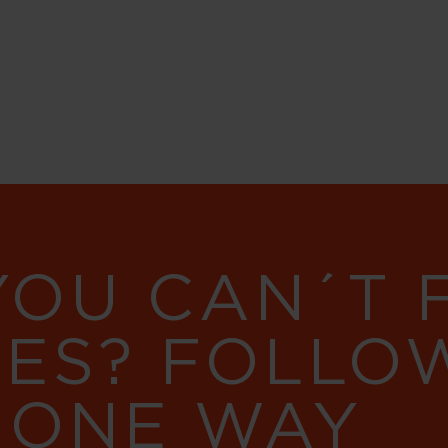
YOU CAN´T
RES? FOLLO
 ONE WAY