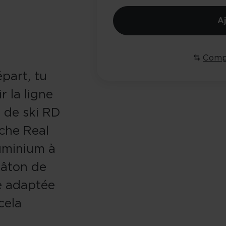
A
Comp
part, tu
r la ligne
n de ski RD
nche Real
luminium à
bâton de
e adaptée
cela