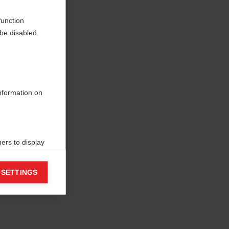
function
be disabled.
information on
ers to display
 grant
 SETTINGS