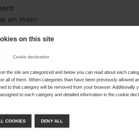
ment
ise en main
rondelles
kies on this site
remplacent
.
Cookie declaration
on the site are categorized and below you can read about each categ
r all of them. When categories than have been previously allowed are
ed to that category will be removed from your browser. Additionally 
s assigned to each category and detailed information in the cookie decl
ger de langue
L COOKIES
DENY ALL
tre langue t'est recommandée. Veux-tu être redirigé ver