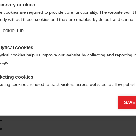
que
United States (English)
?
essary cookies
 cookies are required to provide core functionality. The website won't 
erly without these cookies and they are enabled by default and cannot 
Oui, je souhaite être redirigé(e)
CookieHub
lytical cookies
ytical cookies help us improve our website by collecting and reporting 
usage.
s de
keting cookies
eting cookies are used to track visitors across websites to allow publish
vant and engaging advertisements. By enabling marketing cookies, you
 en
ission for personalized advertising across various platforms.
SAVE
Meta Pixel
t