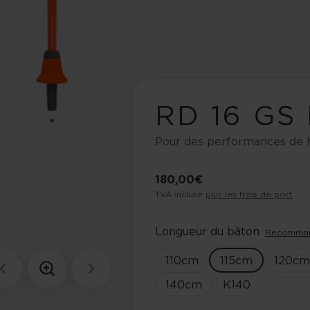
RD 16 GS
Pour des performances de h
180,00 €
TVA incluse
plus les frais de port
Longueur du bâton
Recomman
110
cm
115
cm
120
cm
140
cm
K140