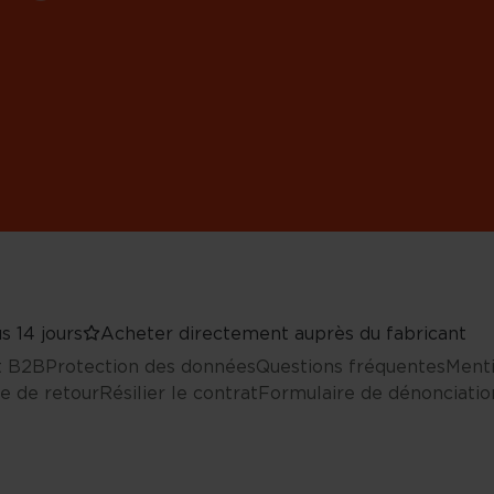
s 14 jours
Acheter directement auprès du fabricant
nt B2B
Protection des données
Questions fréquentes
Menti
e de retour
Résilier le contrat
Formulaire de dénonciatio