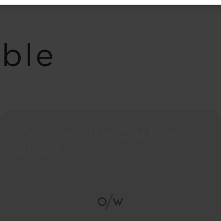
able
Composite Carbon
Shaft