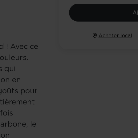
A
Acheter local
d ! Avec ce
couleurs.
s qui
ton en
goûts pour
ntièrement
fois
arbone, le
ton