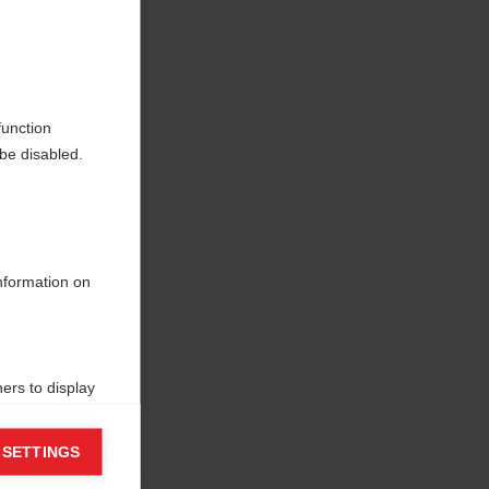
s la
function
be disabled.
information on
ers to display
 grant
 SETTINGS