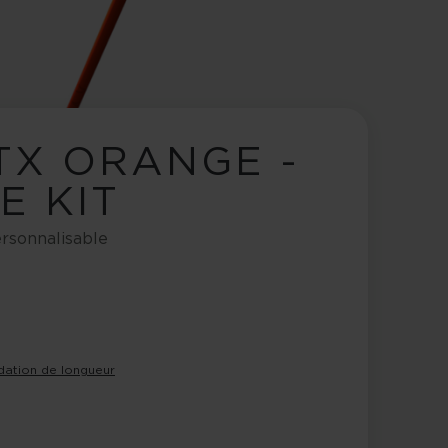
TX ORANGE -
E KIT
ersonnalisable
tion de longueur