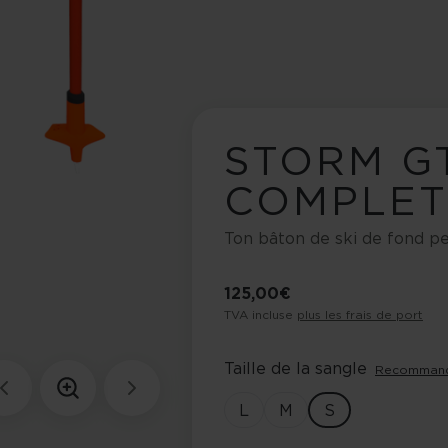
STORM G
COMPLET
Ton bâton de ski de fond p
125,00 €
TVA incluse
plus les frais de port
Taille de la sangle
Recommanda
L
M
S