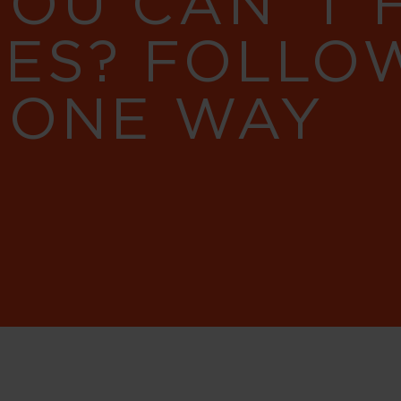
YOU CAN´T
RES? FOLLO
 ONE WAY