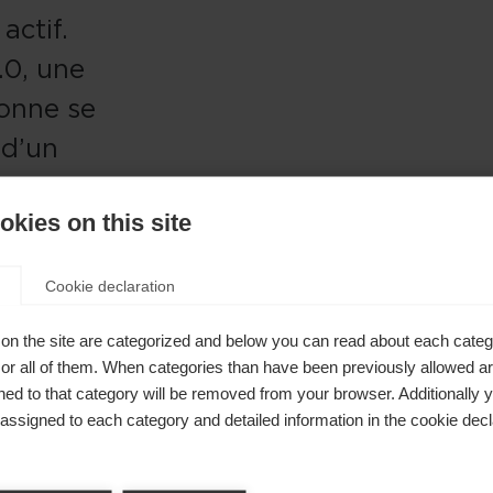
actif.
.0, une
onne se
 d’un
uvrir. La
kies on this site
poignée Mag
ualité,
Cookie declaration
ransmission
ystème de
on the site are categorized and below you can read about each categ
r all of them. When categories than have been previously allowed are
facile à
ed to that category will be removed from your browser. Additionally 
aille des
s assigned to each category and detailed information in the cookie decl
ons du
ger de langue