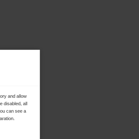
ory and allow
 disabled, all
you can see a
aration.