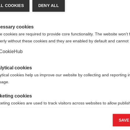
L COOKIES
DENY ALL
tre langue t'est recommandée. Veux-tu être redirigé ver
que
United States (English)
?
essary cookies
 cookies are required to provide core functionality. The website won't 
erly without these cookies and they are enabled by default and cannot 
Oui, je souhaite être redirigé(e)
CookieHub
lytical cookies
ytical cookies help us improve our website by collecting and reporting 
usage.
keting cookies
eting cookies are used to track visitors across websites to allow publish
vant and engaging advertisements. By enabling marketing cookies, you
 ski
ission for personalized advertising across various platforms.
SAVE
Meta Pixel