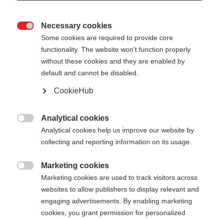
Necessary cookies

Some cookies are required to provide core
functionality. The website won't function properly
without these cookies and they are enabled by
default and cannot be disabled.
CookieHub
TEAM 5
Un entraînement confortable sur tous les terrains
Analytical cookies

Analytical cookies help us improve our website by
50,00 €
collecting and reporting information on its usage.
TVA incluse
plus les frais de port
Marketing cookies

Marketing cookies are used to track visitors across
Longueur du bâton
Recommandation de longueur
websites to allow publishers to display relevant and
100
cm
105
cm
110
cm
115
cm
engaging advertisements. By enabling marketing
cookies, you grant permission for personalized