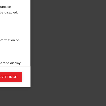
function
be disabled.
information on
ers to display
 grant
 SETTINGS