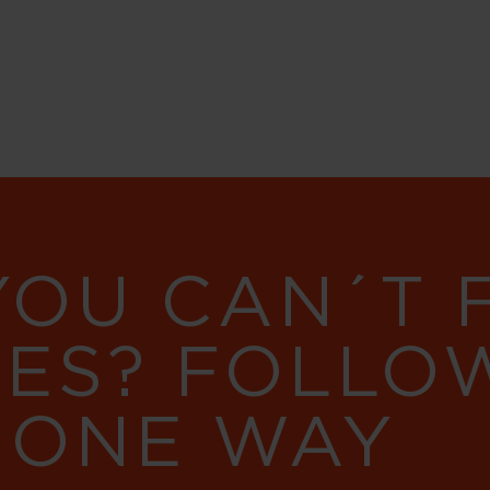
YOU CAN´T
RES? FOLLO
 ONE WAY