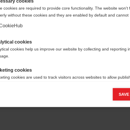
que
United States (English)
?
essary cookies
u
 cookies are required to provide core functionality. The website won't 
erly without these cookies and they are enabled by default and cannot 
Oui, je souhaite être redirigé(e)
CookieHub
lytical cookies
ytical cookies help us improve our website by collecting and reporting 
usage.
keting cookies
eting cookies are used to track visitors across websites to allow publish
vant and engaging advertisements. By enabling marketing cookies, you
ission for personalized advertising across various platforms.
SAVE
Meta Pixel