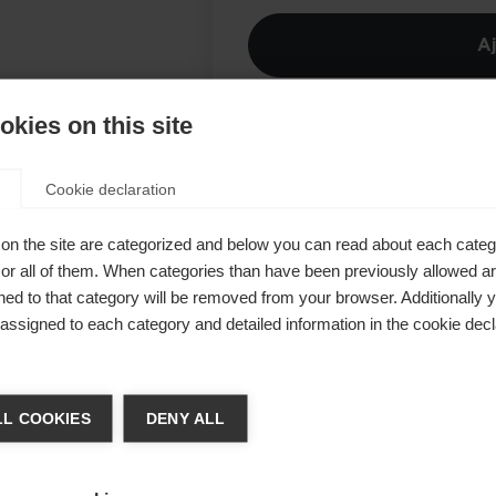
A
kies on this site
Comp
ans manches
Cookie declaration
médiaire
ce à son
on the site are categorized and below you can read about each categ
r all of them. When categories than have been previously allowed are
qualité et
ed to that category will be removed from your browser. Additionally 
 cette
s assigned to each category and detailed information in the cookie decl
gréables en
ger de langue
fermetures
L COOKIES
DENY ALL
recyclé
tre langue t'est recommandée. Veux-tu être redirigé ver
uvet