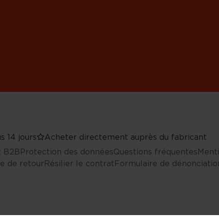
s 14 jours
Acheter directement auprès du fabricant
nt B2B
Protection des données
Questions fréquentes
Menti
e de retour
Résilier le contrat
Formulaire de dénonciatio