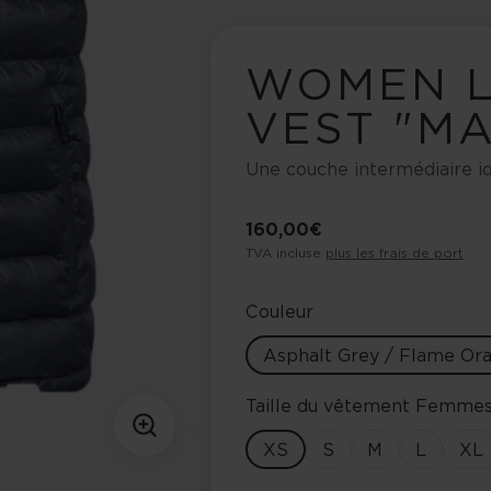
WOMEN L
VEST "MA
Une couche intermédiaire id
160,00 €
TVA incluse
plus les frais de port
Couleur
Asphalt Grey / Flame Or
Taille du vêtement Femme
XS
S
M
L
XL