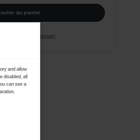
jouter au panier
arer
Mémoriser
ory and allow
 disabled, all
you can see a
aration.
s la