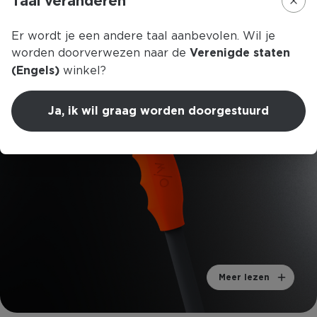
Taal veranderen
Er wordt je een andere taal aanbevolen. Wil je
Ergo Grip Pro
worden doorverwezen naar de
Verenigde staten
(Engels)
winkel?
Ja, ik wil graag worden doorgestuurd
Meer lezen