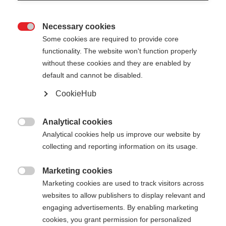
Fragen
Necessary cookies
Hier finden Sie Antworten auf die

Some cookies are required to provide core
häufigsten Fragen rund um Ihre
functionality. The website won't function properly
Bestellungen und unsere Produkte. Egal, ob
without these cookies and they are enabled by
Sie mehr über unseren Bestell- und
default and cannot be disabled.
Lieferprozesse oder die
CookieHub
Retourenabwicklung erfahren möchten –
wir haben die wichtigsten Informationen für
Analytical cookies

Analytical cookies help us improve our website by
Sie zusammengestellt.
collecting and reporting information on its usage.
Marketing cookies

Fragen zu deiner Bestellung
Zahlung
Marketing cookies are used to track visitors across
websites to allow publishers to display relevant and
engaging advertisements. By enabling marketing
cookies, you grant permission for personalized