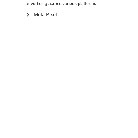
advertising across various platforms.
Meta Pixel
Fragen zu deiner
Bestellung
Woher weiß ich, dass ihr meine Bestellung
erhalten habt?
Wie kann ich meine Bestellung ändern,
stornieren oder noch etwas hinzufügen?
Was passiert, wenn ich eine falsche
Lieferadresse eingegeben habe?